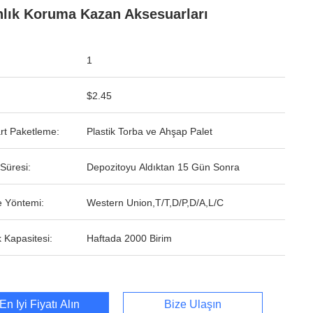
nlık Koruma Kazan Aksesuarları
1
$2.45
rt Paketleme:
Plastik Torba ve Ahşap Palet
Süresi:
Depozitoyu Aldıktan 15 Gün Sonra
 Yöntemi:
Western Union,T/T,D/P,D/A,L/C
 Kapasitesi:
Haftada 2000 Birim
En İyi Fiyatı Alın
Bize Ulaşın