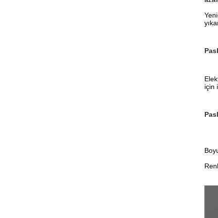
Yeni
yıka
Pasl
Elek
için 
Pas
Boyu
Ren