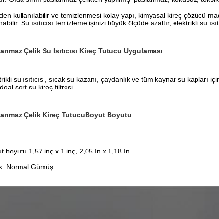
den kullanılabilir ve temizlenmesi kolay yapı, kimyasal kireç çözücü m
nabilir. Su ısıtıcısı temizleme işinizi büyük ölçüde azaltır, elektrikli su ıs
anmaz Çelik Su Isıtıcısı Kireç Tutucu Uygulaması
trikli su ısıtıcısı, sıcak su kazanı, çaydanlık ve tüm kaynar su kapları iç
ideal sert su kireç filtresi.
lanmaz Çelik Kireç Tutucu
Boyut Boyutu
t boyutu 1,57 inç x 1 inç, 2,05 In x 1,18 In
k: Normal Gümüş