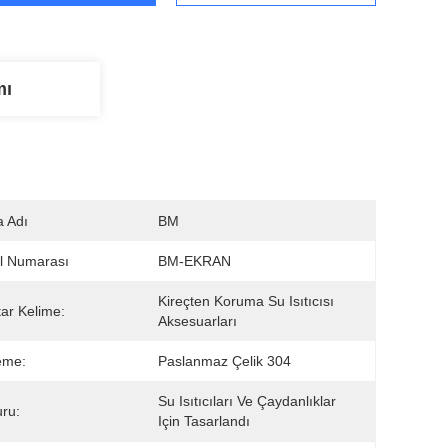
mı
 Adı
BM
l Numarası
BM-EKRAN
Kireçten Koruma Su Isıtıcısı 
ar Kelime:
Aksesuarları
eme:
Paslanmaz Çelik 304
Su Isıtıcıları Ve Çaydanlıklar 
ru:
Için Tasarlandı