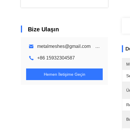
Bize Ulaşın
metalmeshes@gmail.com karen@bmmetalmesh.com
D
+86 15932304587
M
Hemen İletişime Geçin
Se
Ü
R
B