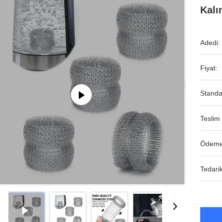
Kalı
Adedi:
Fiyat:
Standa
Teslim 
Ödeme
Tedarik