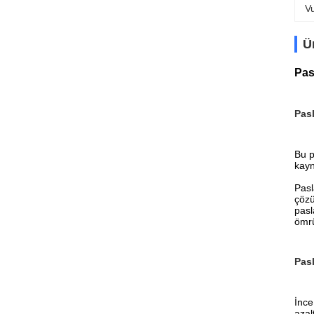
V
Ü
Pas
Pasl
Bu p
kayn
Pasl
çözü
pasl
ömrü
Pasl
İnce
azal