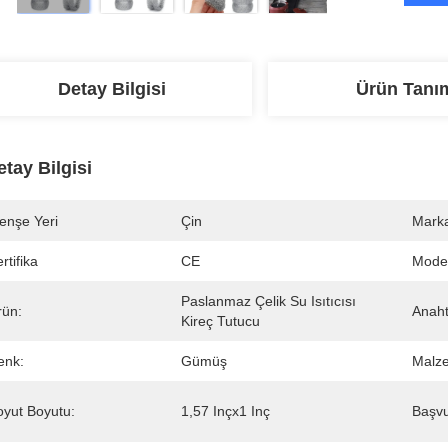
Detay Bilgisi
Ürün Tanı
etay Bilgisi
enşe Yeri
Çin
Marka
rtifika
CE
Mode
Paslanmaz Çelik Su Isıtıcısı 
rün:
Anaht
Kireç Tutucu
enk:
Gümüş
Malz
oyut Boyutu:
1,57 Inçx1 Inç
Başvu