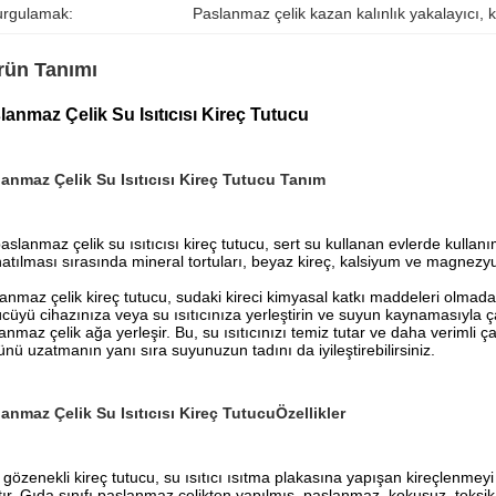
urgulamak:
Paslanmaz çelik kazan kalınlık yakalayıcı
, 
k
rün Tanımı
lanmaz Çelik Su Isıtıcısı Kireç Tutucu
anmaz Çelik Su Isıtıcısı Kireç Tutucu
Tanım
aslanmaz çelik su ısıtıcısı kireç tutucu, sert su kullanan evlerde kullan
atılması sırasında mineral tortuları, beyaz kireç, kalsiyum ve magnez
anmaz çelik kireç tutucu, sudaki kireci kimyasal katkı maddeleri olmadan fi
cüyü cihazınıza veya su ısıtıcınıza yerleştirin ve suyun kaynamasıyla ça
anmaz çelik ağa yerleşir. Bu, su ısıtıcınızı temiz tutar ve daha verimli çalış
nü uzatmanın yanı sıra suyunuzun tadını da iyileştirebilirsiniz.
anmaz Çelik Su Isıtıcısı Kireç Tutucu
Özellikler
 gözenekli kireç tutucu, su ısıtıcı ısıtma plakasına yapışan kireçlenmeyi
tır. Gıda sınıfı paslanmaz çelikten yapılmış, paslanmaz, kokusuz, toks