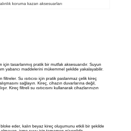
alınlık koruma kazan aksesuarları
ım için tasarlanmış pratik bir mutfak aksesuarıdır. Suyun
yum yabancı maddelerini mükemmel şekilde yakalayabilir.
ltreler. Su ısıtıcısı için pratik paslanmaz çelik kireç
lışmasını sağlayın. Kireç, cihazın duvarlarına değil,
ır. Kireç filtreli su ısıtıcısını kullanarak cihazlarınızın
 bloke eder, kalın beyaz kireç oluşumunu etkili bir şekilde
ik olmayan, içme suyu için tamamen güvenlidir.