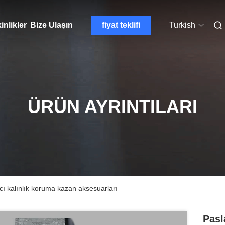
inlikler
Bize Ulaşın
fiyat teklifi
Turkish
ÜRÜN AYRINTILARI
cı kalınlık koruma kazan aksesuarları
Pasl