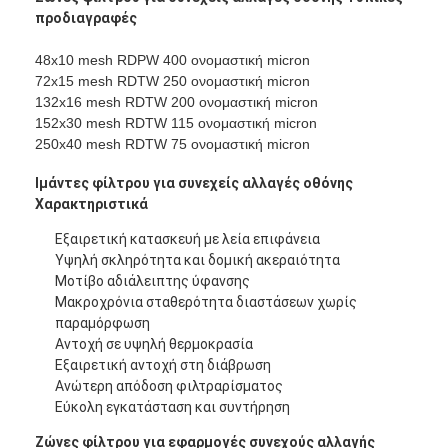
Φράχτης παδέλ
προδιαγραφές
Πλεκτό συρμάτινο πλέγμα
48x10 mesh RDPW 400 ονομαστική micron
72x15 mesh RDTW 250 ονομαστική micron
Κουτί από πέτρα
132x16 mesh RDTW 200 ονομαστική micron
152x30 mesh RDTW 115 ονομαστική micron
250x40 mesh RDTW 75 ονομαστική micron
Αρχιτεκτονικό μεταλλικό πλέγμα
Ιμάντες φίλτρου για συνεχείς αλλαγές οθόνης
Οθόνη μυγών αλυσίδων αργιλίου
Χαρακτηριστικά
Φίλτρο οθόνης Johnson
Εξαιρετική κατασκευή με λεία επιφάνεια
Υψηλή σκληρότητα και δομική ακεραιότητα
φράκτης πλέγματος μετάλλων
Μοτίβο αδιάλειπτης ύφανσης
Μακροχρόνια σταθερότητα διαστάσεων χωρίς
Διχτυωτή Κυψέλη Μελισσών
παραμόρφωση
Αντοχή σε υψηλή θερμοκρασία
Εξαιρετική αντοχή στη διάβρωση
Ανώτερη απόδοση φιλτραρίσματος
Εύκολη εγκατάσταση και συντήρηση
Ζώνες φίλτρου για εφαρμογές συνεχούς αλλαγής