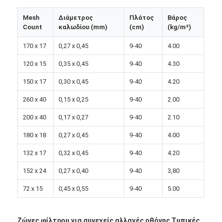
Γύρος εργοστασίων
Mesh
Διάμετρος
Πλάτος
Βάρος
Count
καλωδίου (mm)
(cm)
(kg/m²)
Ποιοτικός έλεγχος
170 x 17
0,27 x 0,45
9-40
4.00
επαφή
120 x 15
0,35 x 0,45
9-40
4.30
Νέα
150 x 17
0,30 x 0,45
9-40
4.20
Μιλήστε τώρα.
260 x 40
0,15 x 0,25
9-40
2.00
200 x 40
0,17 x 0,27
9-40
2.10
180 x 18
0,27 x 0,45
9-40
4.00
Χάλυβα από ανοξείδωτο χάλυβα
132 x 17
0,32 x 0,45
9-40
4.20
οθόνη φίλτρου εξωθητήρα
152 x 24
0,27 x 0,40
9-40
3,80
Συσκευή οθόνης εκχύλισης
72 x 15
0,45 x 0,55
9-40
5.00
Πλέγμα σχοινιών καλωδίων
Ζώνες φίλτρου για συνεχείς αλλαγές οθόνης Τυπικές