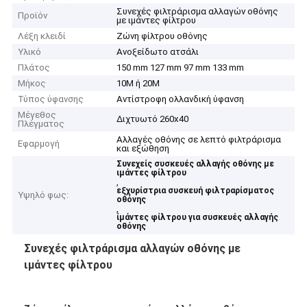
Συνεχές φιλτράρισμα αλλαγών οθόνης
Προϊόν
με ιμάντες φίλτρου
Λέξη κλειδί
Ζώνη φίλτρου οθόνης
Υλικό
Ανοξείδωτο ατσάλι
Πλάτος
150 mm 127 mm 97 mm 133 mm
Μήκος
10M ή 20M
Τύπος ύφανσης
Αντίστροφη ολλανδική ύφανση
Μέγεθος
Διχτυωτό 260x40
Πλέγματος
Αλλαγές οθόνης σε λεπτό φιλτράρισμα
Εφαρμογή
και εξώθηση
Συνεχείς συσκευές αλλαγής οθόνης με
ιμάντες φίλτρου
,
εξχυρίστρια συσκευή φιλτραρίσματος
Υψηλό φως:
οθόνης
,
ίμάντες φίλτρου για συσκευές αλλαγής
οθόνης
Συνεχές φιλτράρισμα αλλαγών οθόνης με
ιμάντες φίλτρου