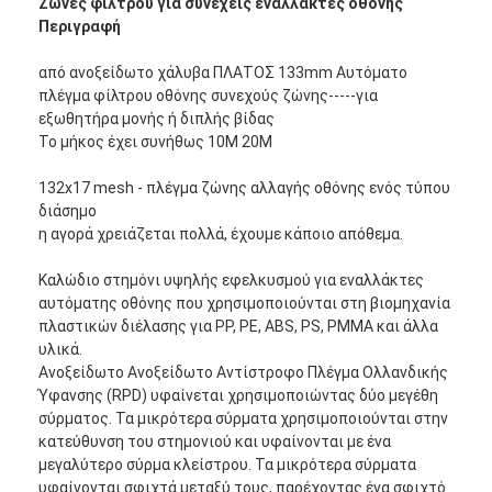
Ζώνες φίλτρου για συνεχείς εναλλάκτες οθόνης
Περιγραφή
από ανοξείδωτο χάλυβα ΠΛΑΤΟΣ 133mm Αυτόματο
πλέγμα φίλτρου οθόνης συνεχούς ζώνης-----για
εξωθητήρα μονής ή διπλής βίδας
Το μήκος έχει συνήθως 10M 20M
132x17 mesh - πλέγμα ζώνης αλλαγής οθόνης ενός τύπου
διάσημο
η αγορά χρειάζεται πολλά, έχουμε κάποιο απόθεμα.
Καλώδιο στημόνι υψηλής εφελκυσμού για εναλλάκτες
αυτόματης οθόνης που χρησιμοποιούνται στη βιομηχανία
πλαστικών διέλασης για PP, PE, ABS, PS, PMMA και άλλα
υλικά.
Ανοξείδωτο Ανοξείδωτο Αντίστροφο Πλέγμα Ολλανδικής
Ύφανσης (RPD) υφαίνεται χρησιμοποιώντας δύο μεγέθη
σύρματος. Τα μικρότερα σύρματα χρησιμοποιούνται στην
κατεύθυνση του στημονιού και υφαίνονται με ένα
μεγαλύτερο σύρμα κλείστρου. Τα μικρότερα σύρματα
υφαίνονται σφιχτά μεταξύ τους, παρέχοντας ένα σφιχτό