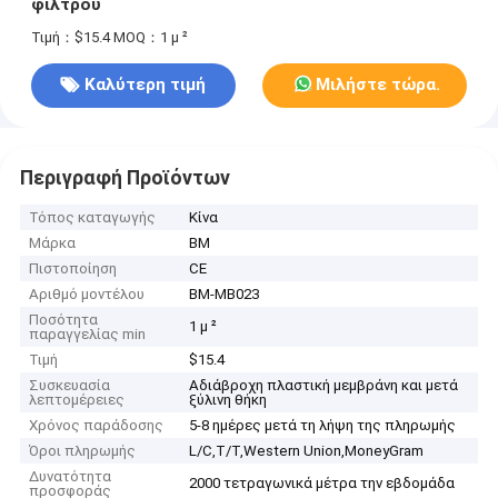
φίλτρου
Τιμή：$15.4
MOQ：1 μ ²
Καλύτερη τιμή
Μιλήστε τώρα.
Περιγραφή Προϊόντων
Τόπος καταγωγής
Κίνα
Μάρκα
BM
Πιστοποίηση
CE
Αριθμό μοντέλου
BM-MB023
Ποσότητα
1 μ ²
παραγγελίας min
Τιμή
$15.4
Συσκευασία
Αδιάβροχη πλαστική μεμβράνη και μετά
λεπτομέρειες
ξύλινη θήκη
Χρόνος παράδοσης
5-8 ημέρες μετά τη λήψη της πληρωμής
Όροι πληρωμής
L/C,T/T,Western Union,MoneyGram
Δυνατότητα
2000 τετραγωνικά μέτρα την εβδομάδα
προσφοράς