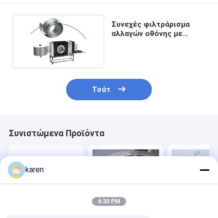
Συνεχές φιλτράρισμα
αλλαγών οθόνης με
ιμάντες φίλτρου
Τσάτ
Συνιστώμενα Προϊόντα
karen
6:30 PM