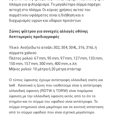
πλέγμα για φιλτράρισμα. Το μεγαλύτερο σύρμα παρέχει
αντοχή στο πλέγμα. Οι κύριες χρήσεις αυτού του
συρμάτινου υφάσματος είναι η διήθηση και ο
διαχωρισμός υγρών και υδαρών προϊόντων.
Ζώνες φίλτρου για συνεχείς αλλαγές οθόνης
Λεπτομερείς προδιαγραφές
Υλικό: Ανοξείδωτο ατσάλι 302, 304, 304L, 316, 316L ή
σύρματα χαλκού
Πλάτος ρολού: 67 mm, 95 mm, 97 mm, 127 mm, 133 mm,
150 mm, 157 mm, 300 mm, 400 mm, κ.λπ.
Μήκος ρολού: 10 μέτρα ή 20 μέτρα στάνταρ
Ο τύπος ύφανσης έχουμε αντίστροφη ολλανδική σκέτη και
twill . Κανονικά η ζώνη που υιοθετούμε είναι η αντίστροφη
Αρχική Σελίδα
ολλανδική ύφανση (RDTW ή TDRW) είναι παρόμοια
ύφανση με την ολλανδική ύφανση εκτός από το ότι το
Προϊόντα
στημόνι και το σύρμα του υφαδιού είναι αντίστροφα. Το
σύρμα στημονιού είναι μικρότερο και σε κοντινή απόσταση
Σχετικά με εμάς
από το σύρμα υφαδιού που είναι σχετικά μεγαλύτερο.