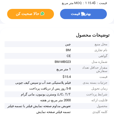
قیمت：$15.4
MOQ：1 متر مربع
بهترین قیمت
حالا صحبت کن
توضیحات محصول
محل منبع
چین
نام تجاری
BM
گواهی
CE
شماره مدل
BM-MB023
مقدار حداقل تعداد
1 متر مربع
سفارش
قیمت
$15.4
جزئیات بسته بندی
فیلم پلاستیکی ضد آب و سپس کیف چوبی
زمان تحویل
5-8 روز پس از دریافت پرداخت
شرایط پرداخت
L/C، T/T، وسترن یونیون، مانی گرام
قابلیت ارائه
2000 متر مربع در هفته
محصول
تعویض مداوم صفحه نمایش فیلتر با تسمه فیلتر
کلمه کلیدی
تسمه فیلتر صفحه نمایش