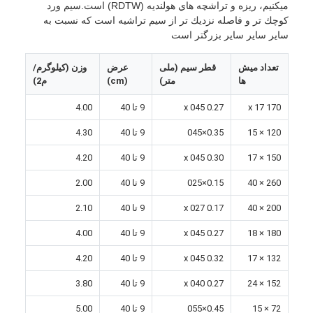
ميکنيم، ريزه و تراشچه هاي هولنديه (RDTW) است.سيم ورد
كوچك تر و فاصله نزديك تر از سيم تراشيه است كه نسبت به
ساير ساير ساير بزرگتر است
تعداد میش
قطر سیم (ملی
عرض
وزن (کیلوگرم/
ها
متر)
(cm)
م2)
170 x 17
0.27 x 045
9 تا 40
4.00
120 × 15
0.35×045
9 تا 40
4.30
150 × 17
0.30 x 045
9 تا 40
4.20
260 × 40
0.15×025
9 تا 40
2.00
200 × 40
0.17 x 027
9 تا 40
2.10
خانه
180 × 18
0.27 x 045
9 تا 40
4.00
132 × 17
0.32 x 045
9 تا 40
4.20
محصولات
152 × 24
0.27 x 040
9 تا 40
3.80
دربارهی ما
72 × 15
0.45×055
9 تا 40
5.00