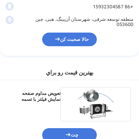
+86 15932304587
منطقه توسعه شرقی، شهرستان آن‌پینگ، هبی، چین
053600
حالا صحبت کن
بهترين قيمت رو براي
تعویض مداوم صفحه
نمایش فیلتر با تسمه
فیلتر
چت