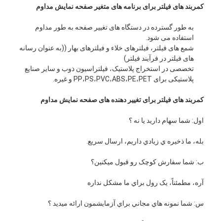
حصار زمین پدل
کمربند های فیلتر برای برنامه های متغیر صفحه نمایش مداوم
به طور گسترده در دستگاه های تغییر صفحه به طور مداوم
مش سیم بافتنی
استفاده می شود.
شمع های فیلتر، فیلترهای خلاء و فیلترهای بهار ((به عنوان رسانه
سبد گابيون سنگي
های فیلتر در فرآیند فیلتر)
تخصصی در استخراج پلاستیک، فیلتراسیون ذوب و سایر صنایع
مشبک
پلاستیکی برای PP،PS،PVC،ABS،PE،PET و غیره.
صفحه نمایش فلای زنجیره ای آلومینیومی
کمربند های فیلتر برای تغییر دهنده های صفحه نمایش مداوم
فیلتر صفحه نمایش جانسون
اول: شما سهام داريد يا نه ؟
حصار فلزی
بله، ما ذخيره ي زيادي داريم، ارسال سريع.
شبکه ی زنبور زنبور
ب: شما سفارش کوچک رو قبول میکنین؟
آره، مطمئناً، يک رول براي ما مشکل نداره
س: شما نمونه هاي مجاني براي آزمايشمون ارائه ميديد ؟