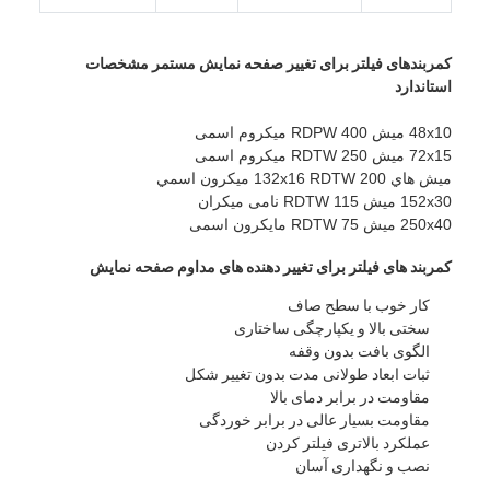
کارخانه تور
کمربندهای فیلتر برای تغییر صفحه نمایش مستمر مشخصات
کنترل کیفیت
استاندارد
تماس با ما
48x10 میش RDPW 400 میکروم اسمی
72x15 میش RDTW 250 میکروم اسمی
اخبار
ميش هاي 132x16 RDTW 200 ميکرون اسمي
152x30 میش RDTW 115 نامی میکران
حالا صحبت کن
250x40 میش RDTW 75 مایکرون اسمی
کمربند های فیلتر برای تغییر دهنده های مداوم صفحه نمایش
کار خوب با سطح صاف
توری استیل ضد زنگ X Tend
سختی بالا و یکپارچگی ساختاری
الگوی بافت بدون وقفه
صفحه فیلتر اکسترودر
ثبات ابعاد طولانی مدت بدون تغییر شکل
مقاومت در برابر دمای بالا
بسته صفحه نمایش اکسترودر
مقاومت بسیار عالی در برابر خوردگی
عملکرد بالاتری فیلتر کردن
مش طناب سیمی
نصب و نگهداری آسان