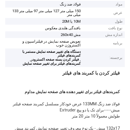
مواد
فولاد ضد زنگ
150 میلی متر 127 میلی متر 97 میلی متر 133
عرض
میلی متر
طول
10M یا 20M
نوع بافت
بافندگی هلندی معکوس
اندازه مش
مش 260x40
تعویض صفحه نمایش در فیلتراسیون و
برنامه
اکستروژن خوب
دستگاه های تغییر صفحه نمایش مستمر با
کمربندهای فیلتر
برجسته:
,
,
فیلتر کردن بسته صفحه اکسترودر
کمربندهای فیلتر برای تغییر صفحه نمایش
فیلتر کردن با کمربند های فیلتر
کمربندهای فیلتر برای تغییر دهنده های صفحه نمایش مداوم
فولاد ضد زنگ 133MM عرض خودکار مسلسل کمربند صفحه فیلتر
میش-----برای تک یا دو پیچ Extruder
طولش معمولاً 10 متر 20 متر
132x17 میش - یک نوع معروف تغییر صفحه نمایش کمربند میش