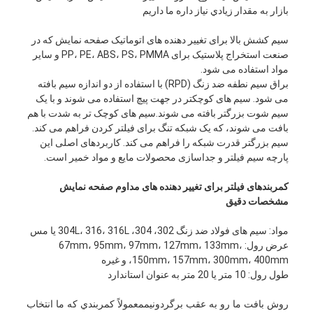
بازار به مقدار زيادي نياز داره ما داريم
سیم کشش بالا برای تغییر دهنده های اتوماتیک صفحه نمایش که در
صنعت استخراج پلاستیک برای PP، PE، ABS، PS، PMMA و سایر
مواد استفاده می شود.
براق سیم نطفه ضد زنگ (RPD) با استفاده از دو اندازه سیم بافته
می شود. سیم های کوچکتر در جهت پیچ استفاده می شوند و با یک
سیم شوت بزرگتر بافته می شوند.سیم های کوچک تر به شدت با هم
بافت می شوند، که یک شبکه تنگ برای فیلتر کردن فراهم می کند.
سیم بزرگتر قدرت شبکه را فراهم می کند. کاربردهای اصلی این
پارچه سیم فیلتر و جداسازی محصولات مایع و مواد خمیر است.
کمربندهای فیلتر برای تغییر دهنده های مداوم صفحه نمایش
مشخصات دقیق
مواد: سیم های فولاد ضد زنگ 302، 304، 304L، 316، 316L یا مس
عرض رول: 67mm، 95mm، 97mm، 127mm، 133mm،
150mm، 157mm، 300mm، 400mm، و غیره
طول رول: 10 متر یا 20 متر به عنوان استاندارد
روش بافت ما رو به عقب برگردونيممعمولاً کمربندي که ما انتخاب