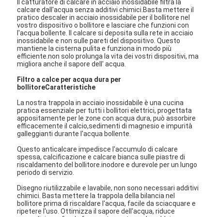
Il catturatore di calcare in acciaio inossidabile filtra la
calcare dall'acqua senza additivi chimici.Basta mettere il
pratico descaler in acciaio inossidabile per il bollitore nel
vostro dispositivo o bollitore e lasciare che funzioni con
l'acqua bollente. Il calcare si deposita sulla rete in acciaio
inossidabile e non sulle pareti del dispositivo. Questo
mantiene la cisterna pulita e funziona in modo più
efficiente.non solo prolunga la vita dei vostri dispositivi, ma
migliora anche il sapore dell' acqua.
Filtro a calce per acqua dura per
bollitore
Caratteristiche
La nostra trappola in acciaio inossidabile è una cucina
pratica essenziale per tutti i bollitori elettrici, progettata
appositamente per le zone con acqua dura, può assorbire
efficacemente il calcio,sedimenti di magnesio e impurità
galleggianti durante l'acqua bollente.
Questo anticalcare impedisce l'accumulo di calcare
spessa, calcificazione e calcare bianca sulle piastre di
riscaldamento del bollitore.inodore e durevole per un lungo
periodo di servizio.
Disegno riutilizzabile e lavabile, non sono necessari additivi
chimici. Basta mettere la trappola della bilancia nel
bollitore prima di riscaldare l'acqua, facile da sciacquare e
ripetere l'uso. Ottimizza il sapore dell'acqua, riduce