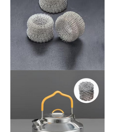
Recinzione del padel court
Rete metallica lavorata a maglia
cesto di gabioni di pietra
Mesh di metallo architettonico
Schermo a catena di alluminio della mosca
Filtro a sipario di Johnson
recinto della maglia metallica
Maglia di alveare