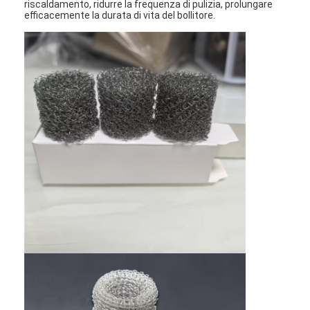
riscaldamento, ridurre la frequenza di pulizia, prolungare
Fatory Tour
efficacemente la durata di vita del bollitore.
Controllo di qualità
Contattaci
notizie
chatta ora
Acciaio Inossidabile X Tend Mesh
schermo filtrante per estrusore
Confezione di schermo per estrusori
Maglia del cavo metallico