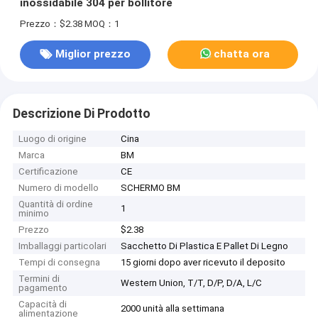
inossidabile 304 per bollitore
Prezzo：$2.38
MOQ：1
Miglior prezzo
chatta ora
Descrizione Di Prodotto
Luogo di origine
Cina
Marca
BM
Certificazione
CE
Numero di modello
SCHERMO BM
Quantità di ordine
1
minimo
Prezzo
$2.38
Imballaggi particolari
Sacchetto Di Plastica E Pallet Di Legno
Tempi di consegna
15 giorni dopo aver ricevuto il deposito
Termini di
Western Union, T/T, D/P, D/A, L/C
pagamento
Capacità di
2000 unità alla settimana
alimentazione