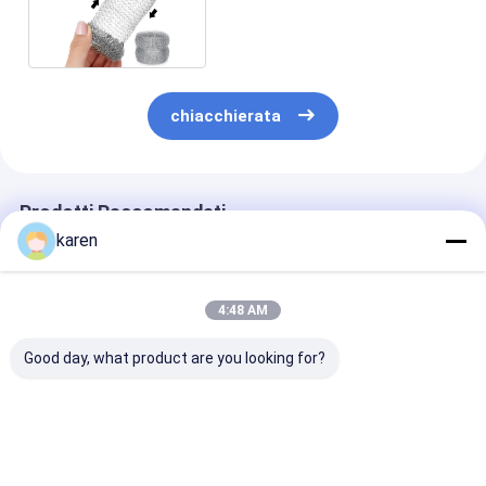
304 per bollitore
chiacchierata
Prodotti Raccomandati
karen
4:48 AM
Good day, what product are you looking for?
Acciaio inossidabile
Accessori per
Filtro di caldai
Catcher di calcare
bollitore, protezione
acciaio inossid
con 4 Catcher di
anticalcare in
catturatore di
calcare senza
acciaio inox,
caldaia, proge