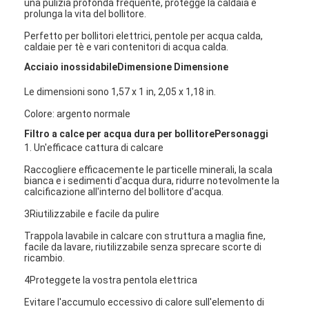
una pulizia profonda frequente, protegge la caldaia e
prolunga la vita del bollitore.
Perfetto per bollitori elettrici, pentole per acqua calda,
caldaie per tè e vari contenitori di acqua calda.
Acciaio inossidabile
Dimensione Dimensione
Le dimensioni sono 1,57 x 1 in, 2,05 x 1,18 in.
Colore: argento normale
Filtro a calce per acqua dura per bollitore
Personaggi
1. Un'efficace cattura di calcare
Raccogliere efficacemente le particelle minerali, la scala
bianca e i sedimenti d'acqua dura, ridurre notevolmente la
calcificazione all'interno del bollitore d'acqua.
3Riutilizzabile e facile da pulire
Casa
Trappola lavabile in calcare con struttura a maglia fine,
facile da lavare, riutilizzabile senza sprecare scorte di
ricambio.
Prodotti
4Proteggete la vostra pentola elettrica
Chi siamo
Evitare l'accumulo eccessivo di calore sull'elemento di