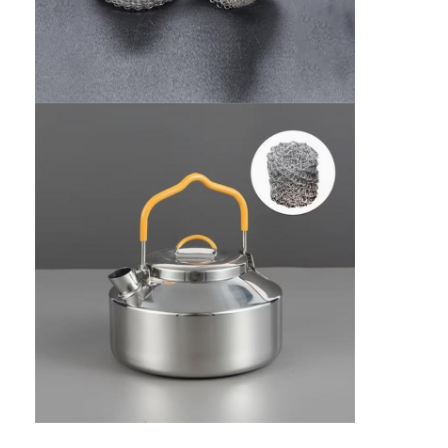
Padel bahçesi çitleri
Örme tel örgü
Taş gabion sepeti
Mimari metal örgü
Alüminyum Zincir Sineklik
Johnson ekran filtresi
Metal örgü çit
Arı Kovanı