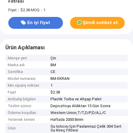
Filtresi
Fiyat：$2.38
MOQ：1
En iyi fiyat
Şimdi sohbet et.
Ürün Açıklaması
Menşe yeri
Çin
Marka adı
BM
Sertifika
CE
Model numarası
BM-EKRAN
Min sipariş miktarı
1
Fiyat
$2.38
Ambalaj bilgileri
Plastik Torba ve Ahşap Palet
Teslim süresi
Depozitoyu Aldıktan 15 Gün Sonra
Ödeme koşulları
Western Union,T/T,D/P,D/A,L/C
Yetenek temini
Haftada 2000 Birim
Su Isıtıcısı İçin Paslanmaz Çelik 304 Sert
Ürün
Su Kireç Filtresi