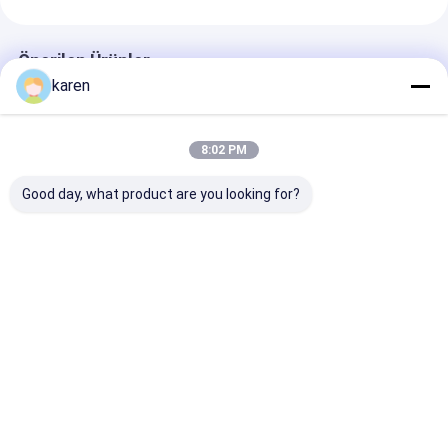
Önerilen Ürünler
karen
8:02 PM
Good day, what product are you looking for?
Paslanmaz çelik
Paslanmaz Çelik
Paslanmaz Çel
kalksal yakalayıcı
Kireç Koruma Su
Kazan Ölçüsü
paket 4 Tekrar
Isıtıcısı Aksesuarları
Filtresi, Kazan
kullanılabilir tatsız
Kireç Çözücü Kireç
Ölçüsü Yakalay
kalksal yakalayıcı
Filtresi
Kazanlar ve
En iyi fiyat
En iyi fiyat
En iyi fiy
Çaydanlar için
tasarlanmıştır
Ana
Hakkımızda
Bize
Desktop
sayfa
ulaşın
Site
Site Haritası
Gizlilik Politikası