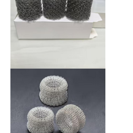
Fabrika turu
Kalite kontrol
Bize ulaşın
Haberler
Şimdi sohbet et.
Paslanmaz Çelik X Tend File
Ekstrüder filtre ekranı
Ekstruder Ekran Paketi
Çelik Halat Hasır