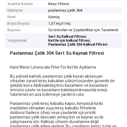
Anahtar Kelime
Kireç Filtresi
Malzeme
paslanmaz çelik 304
Renk
Gümüş
Boyut Boyutu
1,57 inçx1 inç
Başvuru
Su Isıtıcıları ve Çaydanlıklar için Tasarlandı
,
Sert Su Kalksal Filtresi
Vurgulamak:
,
Kettle için kalksal filtresi
Paslanmaz Çelik 304 Kalksal Filtresi
Paslanmaz Çelik 304 Sert Su Kaynak Filtresi
Hard Water Limescale Filter For Kettle Açıklama
Bu yüksek kaliteli, paslanmaz çelik kazan aksesuarı
cihazları zararlı kireç kabukları çöküntüsünden güvenilir bir
şekilde korur.Akıllı kalınlaştırıcı kazanların ve kazanların
ömrünü uzatır ve kazanların kalınlaştırılmasında enerji
tüketimini en aza indirmeye yardımcı olur.
Paslanmaz çelik kireç kabuklu kapıcı, kimyasal katkı
maddeleri olmadan suyu kireç kabuklu filtrelerle
doldurur.Sadece cihaz veya çaydanlık için pratik
paslanmaz çelik descaler yerleştirin ve kaynar su ile
çalışmasına izin. Kalksal, cihazın duvarlarına değil
paslanmaz çelik ağına yerleşir. Bu, çaydanızı temiz tutar ve