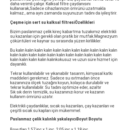
daha verimli çalışır. Kalksal filtre çaydanısını
kullanarak,Sadece cihazlarınızın ömrünü uzatmakla
kalmaz., ama aynı zamanda suyunuzun tadını da iyileştirir.
Çeşme için sert su kalksal filtresi
Özellikleri
Bizim paslanmaz çelik kireç kabartma tuzakımız elektrikli
su kazanları için gerekli olan pratik bir mutfak.Magnezyum
çöküntüleri ve kaynar su sırasında yüzen kirlilikler.
Bu kalın kalın kalın kalın kalın kalın kalın kalın kalın kalın kalın
kalın kalın kalın kalın kalın kalın kalın kalın kalın kalın kalın
kalın kalın kalın kalın kalınkokusuz ve uzun süre hizmet için
dayanıklı.
Tekrar kullanılabilir ve yıkanabilir tasarım, kimyasal katkı
maddeleri gerekmez. Sadece su ısıtmadan önce
kazanınıza ölçek tuzağını koyun, kolayca durulabilir ve
tekrar kullanılabilir. Su tadını optimize eder, azaltır
Sık sık derin temizlik, su kazanınızı korur ve kazanın
kullanım ömrünü uzatır.
Elektrikli çaydanlıklar, sıcak su kazanları, çay kazanları ve
çeşitli sıcak su kapları için mükemmel.
Paslanmaz çelik kalınlık yakalayıcı
Boyut Boyutu
Boyutları 1.57 inç x 1 inç, 2.05 inç x 1.18 inç.