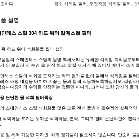
조하다:
경수 석회질 필터
, 
주전자용 석회질 필터
, 
스
품 설명
인레스 스틸 304 하드 워터 칼메스컬 필터
 용 하드 워터 석회화물 필터 설명
고품질의 스테인레스 스틸의 물병 액세서리는 유해한 석회암 퇴적물로부터
기 와 보일러 의 수명 을 연장 하고, 껍질 제거기 에 있어서 에너지 소비 를
인레스 스틸의 석회암 포착기는 화학 첨가물 없이 물에서 석회암을 필터
레스 스틸 데컬을 배치하고 끓는 물과 함께 작동하도록하십시오. 라임스칼레
있습니다장치의 수명을 연장하는 것뿐만 아니라, 그러나 또한 당신의 물의
용 단단한 물 석회 필터
특징
의 스테인리스 스틸 석회화물 덫은 모든 전기 물병에 필수적인 실용적인 
반 석회화물 포기는 두꺼운 석회화물, 연화, 그리고 켈레 온난화판에 흰색
.
용 및 세척 가능한 디자인, 화학 첨가물이 필요하지 않습니다. 단순히 물을