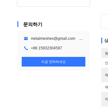
문의하기
metalmeshes@gmail.com karen@bmmetalmesh.com
상
+86 15932304587
원
지금 연락하세요
제
재
치