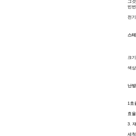
그것
빈번
전기
스테
크기는
색상
난방
1효
효율
3.
세척