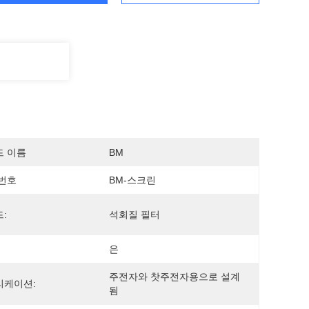
드 이름
BM
번호
BM-스크린
:
석회질 필터
은
주전자와 찻주전자용으로 설계
리케이션:
됨