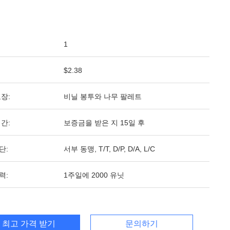
1
$2.38
장:
비닐 봉투와 나무 팔레트
간:
보증금을 받은 지 15일 후
단:
서부 동맹, T/T, D/P, D/A, L/C
력:
1주일에 2000 유닛
최고 가격 받기
문의하기