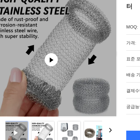
터
MOQ:
가격:
표준 포
배송 기
결제수
공급능