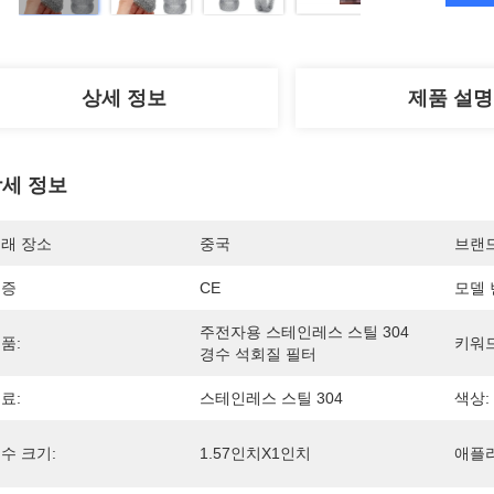
상세 정보
제품 설명
세 정보
래 장소
중국
브랜
인증
CE
모델 
주전자용 스테인레스 스틸 304 
품:
키워드
경수 석회질 필터
료:
스테인레스 스틸 304
색상:
수 크기:
1.57인치x1인치
애플