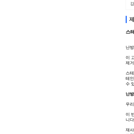
강
제
스테
난방
이 
제거
스테
테인
수 
난방
우리
이 
니다.
재사