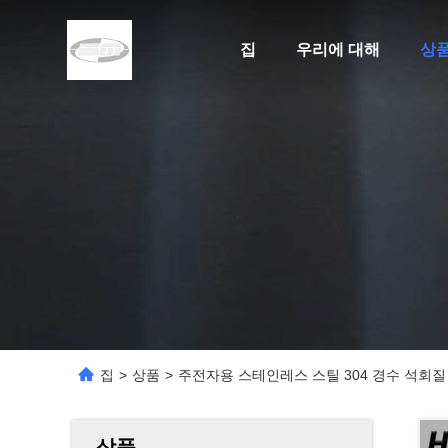
집
우리에 대해
상
집
>
상품
>
주전자용 스테인레스 스틸 304 경수 석회질
상품