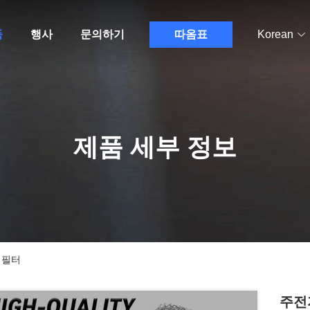
품
행사
문의하기
따옴표
Korean
제품 세부 정보
 필터
주전