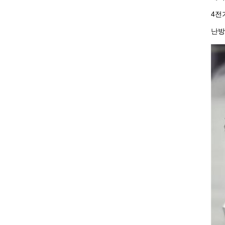
4전
난방