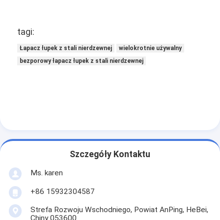
Ogrodzenie do padelu
Dzianinowa siatka druciana
tagi:
Łapacz łupek z stali nierdzewnej
wielokrotnie używalny
kosz gabionowy
bezporowy łapacz łupek z stali nierdzewnej
Architektoniczna siatka metalu
Moskitiera z aluminiowego łańcucha
Filtr ekranowy Johnsona
Ogrodzenie z siatki metalowej
Szczegóły Kontaktu
Siatka ula
Ms. karen
+86 15932304587
Strefa Rozwoju Wschodniego, Powiat AnPing, HeBei,
Chiny 053600