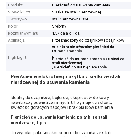
Produkt
Pierścień do usuwania kamienia
Słowo klucz
Siatka ze stali nierdzewnej
Tworzywo
stal nierdzewna 304
Kolor
Srebrny
Rozmiar wymiaru
1,57 cala x 1 cal
Aplikacja
Przeznaczony do czajników i czajników
Wielokrotnie używalny pierścień do
usuwania wapnia
,
High Light:
Pierścień do usuwania wapnia ze sieci ze
stali nierdzewnej
,
Pierścień do usunięcia wapnia
Pierścień wielokrotnego użytku z siatki ze stali
nierdzewnej do usuwania kamienia
Idealny do czajników, bojlerów, ekspresów do kawy,
nawilżaczy powietrza i innych. Utrzymuje czystość,
świeżość gorących napojów i brak płatków kamienia.
Pierścień do usuwania kamienia z siatki ze stali
nierdzewnej
Opis
To wysokiej jakości akcesorium do czajnika ze stali