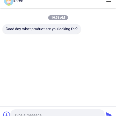
karen
10:51 AM
Good day, what product are you looking for?
Zestaw 4
Akcesoria do
Filtr z wody z 
pojemników na osady
czajników chroniące
ze stali nierdz
ze stali nierdzewnej,
przed osadzaniem
uchwycacz wo
bez smaku,
się kamienia.
kotła, przezn
wielokrotnego
Odkamieniacz. Filtr
do kotłów i
Najlepsza cena
Najlepsza cena
Najlepsza 
użytku
przeciw osadzaniu
herbatników
się kamienia
Dom
O nas
Skontaktuj się z nami
Desktop Site
Sitemap
Polityka prywatności
Jakość
Włókna ze stali nierdzewnej
Fabryka w Chinach.Copyright ©
2026 ANPING RUIBEI METAL MESH FACTORY. All Rights Reserved.