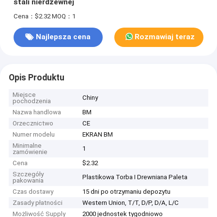
stali nierdzewnej
Cena：$2.32
MOQ：1
Najlepsza cena
Rozmawiaj teraz
Opis Produktu
Miejsce
Chiny
pochodzenia
Nazwa handlowa
BM
Orzecznictwo
CE
Numer modelu
EKRAN BM
Minimalne
1
zamówienie
Cena
$2.32
Szczegóły
Plastikowa Torba I Drewniana Paleta
pakowania
Czas dostawy
15 dni po otrzymaniu depozytu
Zasady płatności
Western Union, T/T, D/P, D/A, L/C
Możliwość Supply
2000 jednostek tygodniowo