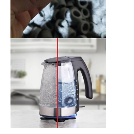
Wycieczka po fabryce
Kontrola jakości
Skontaktuj się z nami
Aktualności
Rozmawiaj teraz
Włókna ze stali nierdzewnej
ekran filtrujący ekstrudera
Zestaw sit ekstrudera
Siatka druciana