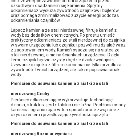
nierdzewnej niezawodnie chroni urządzenia przed
szkodliwym osadzaniem się kamienia. Sprytny
odkamieniacz wydłuża żywotność czajników i bojlerów
oraz pomaga zminimalizować zużycie energii podczas
odkamieniania czajników.
Łapacz kamienia ze stali nierdzewnej filtruje kamień z
wody bez dodatków chemicznych. Po prostu umieść
praktyczny odkamieniacz ze stali nierdzewnej do czajnika
w swoim urządzeniu lub czajniku i pozwól mu działać wraz
z zagotowaniem wody. Kamień osadza się na siatce ze
stali nierdzewnej, a nie na ściankach urządzenia. Dzięki
temu czajnik będzie czysty i będzie działał wydajniej.
Używanie czajnika z filtrem kamienia nie tylko przedłuża
żywotność Twoich urządzeń, ale także poprawia smak
wody.
Pierścień do usuwania kamienia z siatki ze stali
nierdzewnej
Cechy
Pierścień odkamieniający wykorzystuje technologię
dziania, struktura jest stabilna i nie luźna. Pochłania osady
kamienia, ograniczając w ten sposób prace związane z
czyszczeniem i przedłużając żywotność sprzętu.
Pierścień do usuwania kamienia z siatki ze stali
nierdzewnej
Rozmiar wymiaru