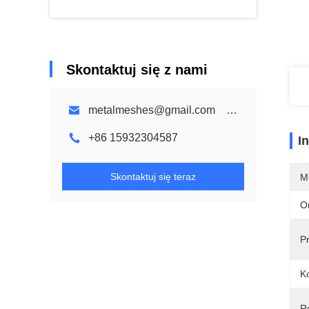
Skontaktuj się z nami
metalmeshes@gmail.com karen@bmmetalmesh.com
+86 15932304587
I
Skontaktuj się teraz
M
O
P
Ko
R