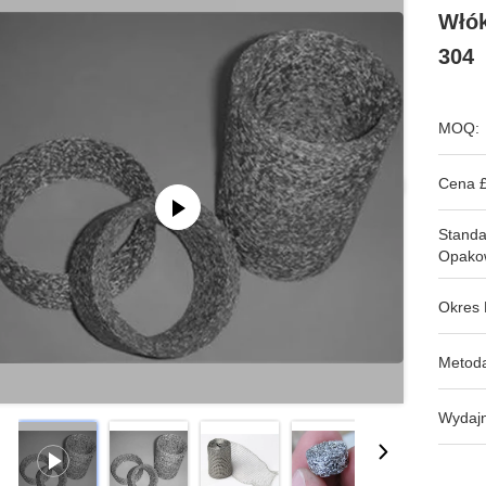
Włók
304
MOQ:
Cena £
Stand
Opako
Okres 
Metoda
Wydajn