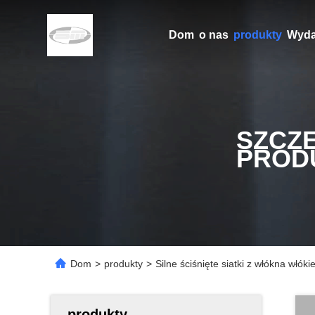
Dom
o nas
produkty
Wyda
SZCZ
PROD
Dom
>
produkty
>
Silne ściśnięte siatki z włókna włóki
produkty