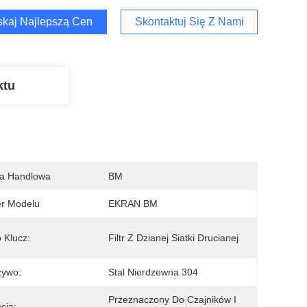
kaj Najlepszą Cenę
Skontaktuj Się Z Nami
ktu
a Handlowa
BM
r Modelu
EKRAN BM
 Klucz:
Filtr Z Dzianej Siatki Drucianej
zywo:
Stal Nierdzewna 304
Przeznaczony Do Czajników I 
cja: