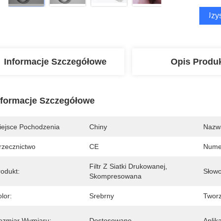
Uzys
Informacje Szczegółowe
Opis Produ
nformacje Szczegółowe
iejsce Pochodzenia
Chiny
Nazw
rzecznictwo
CE
Nume
Filtr Z Siatki Drukowanej, 
rodukt:
Słowo
Skompresowana
lor:
Srebrny
Twor
ozmiar Wymiaru:
Dostosowane
Aplika