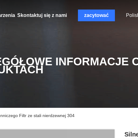
rzenia
Skontaktuj się z nami
zacytować
Polis
EGÓŁOWE INFORMACJE 
UKTACH
enniczego Filtr ze stali nierdzewnej 304
Siln