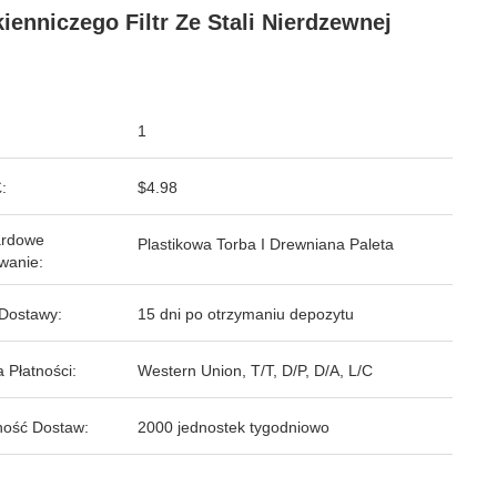
ienniczego Filtr Ze Stali Nierdzewnej
1
:
$4.98
ardowe
Plastikowa Torba I Drewniana Paleta
wanie:
Dostawy:
15 dni po otrzymaniu depozytu
 Płatności:
Western Union, T/T, D/P, D/A, L/C
ość Dostaw:
2000 jednostek tygodniowo