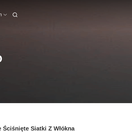
h
O
e Ściśnięte Siatki Z Włókna