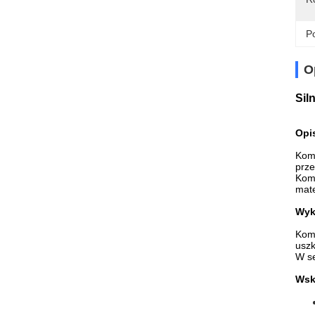
Po
O
Siln
Opis
Komp
prze
Komp
mate
Wyko
Komp
uszk
W se
Wska