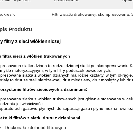
dkreślić:
Filtr z siatki drukowanej
, 
skompresowana
, 
pis Produktu
y filtry z sieci włókienniczej
 filtra sieci z włókien trukowanych
resowana siatka dziana to rodzaj dzianej siatki po skompresowaniu.
myśle motoryzacyjnym, w tym filtry poduszek powietrznych.
resowana siatka z włókien dzianych ma różne kształty, w tym okrągłe, 
riały to drut ze stali nierdzewnej, drut miedziany, drut mosiężny lub d
rzystanie filtrów sieciowych z dzianinami:
resowana siatka z włókien trukowanych jest głównie stosowana w celu
odzeniu jej właściwości.
paratorach gazowo-płynnych do separacji gazu i płynu można również 
źniki filtrów z siatki drutu z dzianinami
Doskonała zdolność filtracyjna.