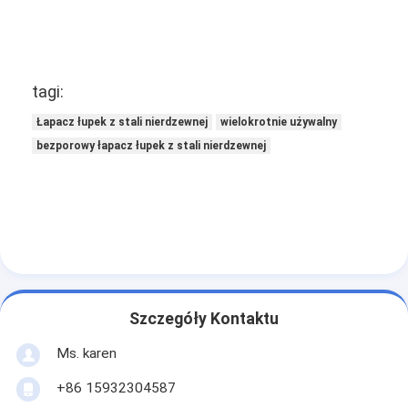
Wycieczka po fabryce
Kontrola jakości
tagi:
Skontaktuj się z nami
Łapacz łupek z stali nierdzewnej
wielokrotnie używalny
Aktualności
bezporowy łapacz łupek z stali nierdzewnej
Rozmawiaj teraz
Włókna ze stali nierdzewnej
ekran filtrujący ekstrudera
Szczegóły Kontaktu
Zestaw sit ekstrudera
Ms. karen
Siatka druciana
+86 15932304587