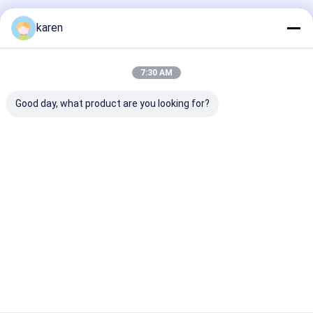
Polecane Produkty
karen
7:30 AM
Good day, what product are you looking for?
Zestaw 4
Akcesoria do
Filtr z wody z 
pojemników na osady
czajników chroniące
ze stali nierdz
ze stali nierdzewnej,
przed osadzaniem
uchwycacz wo
bez smaku,
się kamienia.
kotła, przezn
wielokrotnego
Odkamieniacz. Filtr
do kotłów i
Najlepsza cena
Najlepsza cena
Najlepsza 
użytku
przeciw osadzaniu
herbatników
się kamienia
Dom
O nas
Skontaktuj się z nami
Desktop Site
Sitemap
Polityka prywatności
Jakość
Włókna ze stali nierdzewnej
Fabryka w Chinach.Copyright ©
2026 ANPING RUIBEI METAL MESH FACTORY. All Rights Reserved.