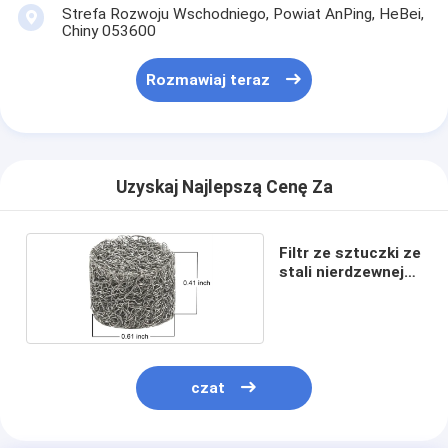
Ogrodzenie do padelu
Strefa Rozwoju Wschodniego, Powiat AnPing, HeBei,
Chiny 053600
Dzianinowa siatka druciana
Rozmawiaj teraz
kosz gabionowy
Architektoniczna siatka metalu
Uzyskaj Najlepszą Cenę Za
Moskitiera z aluminiowego łańcucha
Filtr ekranowy Johnsona
Filtr ze sztuczki ze
stali nierdzewnej
Ogrodzenie z siatki metalowej
304
Siatka ula
czat