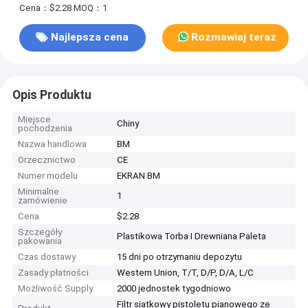
Cena：$2.28
MOQ：1
Najlepsza cena
Rozmawiaj teraz
Opis Produktu
Miejsce
Chiny
pochodzenia
Nazwa handlowa
BM
Orzecznictwo
CE
Numer modelu
EKRAN BM
Minimalne
1
zamówienie
Cena
$2.28
Szczegóły
Plastikowa Torba I Drewniana Paleta
pakowania
Czas dostawy
15 dni po otrzymaniu depozytu
Zasady płatności
Western Union, T/T, D/P, D/A, L/C
Możliwość Supply
2000 jednostek tygodniowo
Filtr siatkowy pistoletu pianowego ze