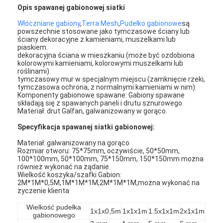
Opis spawanej gabionowej siatki
Włóczniane gabiony
,
Terra Mesh
,
Pudełko gabionowe
są
powszechnie stosowane jako tymczasowe ściany lub
ściany dekoracyjne z kamieniami, muszelkami lub
piaskiem.
dekoracyjna ściana w mieszkaniu (może być ozdobiona
kolorowymi kamieniami, kolorowymi muszelkami lub
roślinami).
tymczasowy mur w specjalnym miejscu (zamknięcie rzeki,
tymczasowa ochrona, z normalnymi kamieniami w nim).
Komponenty gabionowe spawane: Gabiony spawane
składają się z spawanych paneli i drutu sznurowego.
Materiał: drut Galfan, galwanizowany w gorąco.
Specyfikacja spawanej siatki gabionowej:
Materiał: galwanizowany na gorąco
Rozmiar otworu: 75*75mm, oczywiście, 50*50mm,
100*100mm, 50*100mm, 75*150mm, 150*150mm można
również wykonać na żądanie.
Wielkość koszyka/szafki Gabion:
2M*1M*0,5M,1M*1M*1M,2M*1M*1M,można wykonać na
życzenie klienta
Wielkość pudełka
1x1x0,5m
1x1x1m
1.5x1x1m
2x1x1m
gabionowego