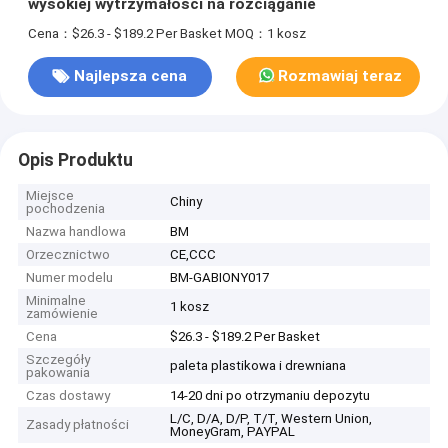
wysokiej wytrzymałości na rozciąganie
Cena：$26.3 - $189.2 Per Basket
MOQ：1 kosz
Najlepsza cena
Rozmawiaj teraz
Opis Produktu
Miejsce
Chiny
pochodzenia
Nazwa handlowa
BM
Orzecznictwo
CE,CCC
Numer modelu
BM-GABIONY017
Minimalne
1 kosz
zamówienie
Cena
$26.3 - $189.2 Per Basket
Szczegóły
paleta plastikowa i drewniana
pakowania
Czas dostawy
14-20 dni po otrzymaniu depozytu
L/C, D/A, D/P, T/T, Western Union,
Zasady płatności
MoneyGram, PAYPAL