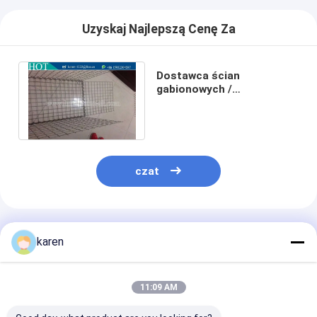
Uzyskaj Najlepszą Cenę Za
Dostawca ścian
gabionowych /
gabionowych o wysokiej
wytrzymałości na
rozciąganie
czat
Polecane Produkty
karen
11:09 AM