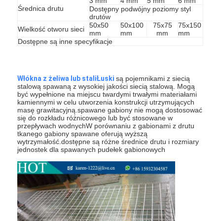
3 mm
4 mm
5 mm
6 mm
Średnica drutu
Dostępny podwójny poziomy styl
drutów
50x50
50x100
75x75
75x150
Wielkość otworu sieci
mm
mm
mm
mm
Dostępne są inne specyfikacje
Włókna z żeliwa lub stali
Łuski
są pojemnikami z siecią
stalową spawaną z wysokiej jakości siecią stalową. Mogą
być wypełnione na miejscu twardymi trwałymi materiałami
kamiennymi w celu utworzenia konstrukcji utrzymujących
masę grawitacyjną.spawane gabiony nie mogą dostosować
się do rozkładu różnicowego lub być stosowane w
przepływach wodnychW porównaniu z gabionami z drutu
tkanego gabiony spawane oferują wyższą
wytrzymałość.dostępne są różne średnice drutu i rozmiary
jednostek dla spawanych pudełek gabionowych
Dom
Produkty
O nas