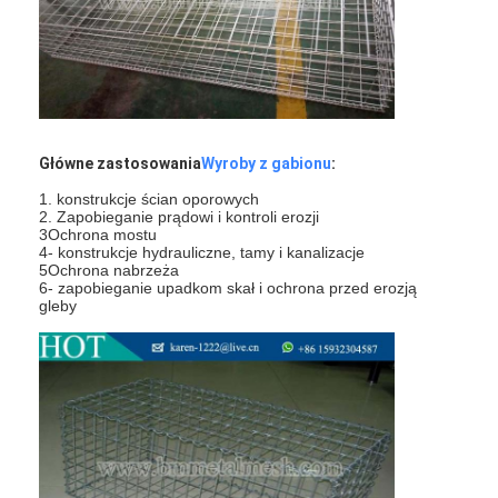
Wycieczka po fabryce
Kontrola jakości
Skontaktuj się z nami
Główne zastosowania
Wyroby z gabionu
:
Aktualności
1. konstrukcje ścian oporowych
Rozmawiaj teraz
2. Zapobieganie prądowi i kontroli erozji
3Ochrona mostu
4- konstrukcje hydrauliczne, tamy i kanalizacje
5Ochrona nabrzeża
6- zapobieganie upadkom skał i ochrona przed erozją
gleby
Włókna ze stali nierdzewnej
ekran filtrujący ekstrudera
Zestaw sit ekstrudera
Siatka druciana