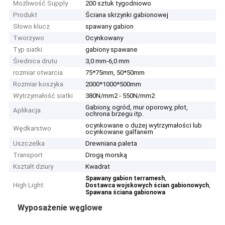
Możliwość Supply
200 sztuk tygodniowo
Produkt
Ściana skrzynki gabionowej
Słowo klucz
spawany gabion
Tworzywo
Ocynkowany
Typ siatki
gabiony spawane
Średnica drutu
3,0 mm-6,0 mm
rozmiar otwarcia
75*75mm, 50*50mm
Rozmiar koszyka
2000*1000*500mm
Wytrzymałość siatki
380N/mm2 - 550N/mm2
Gabiony, ogród, mur oporowy, płot,
Aplikacja
ochrona brzegu itp.
ocynkowane o dużej wytrzymałości lub
Wędkarstwo
ocynkowane galfanem
Uszczelka
Drewniana paleta
Transport
Drogą morską
Kształt dziury
Kwadrat
,
Spawany gabion terramesh
High Light:
,
Dostawca wojskowych ścian gabionowych
Spawana ściana gabionowa
Wyposażenie węglowe