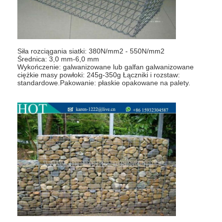
Ogrodzenie do padelu
Dzianinowa siatka druciana
kosz gabionowy
Siła rozciągania siatki: 380N/mm2 - 550N/mm2
Średnica: 3,0 mm-6,0 mm
Wykończenie: galwanizowane lub galfan galwanizowane
Architektoniczna siatka metalu
ciężkie masy powłoki: 245g-350g Łączniki i rozstaw:
standardowe.Pakowanie: płaskie opakowane na palety.
Moskitiera z aluminiowego łańcucha
Filtr ekranowy Johnsona
Ogrodzenie z siatki metalowej
Siatka ula