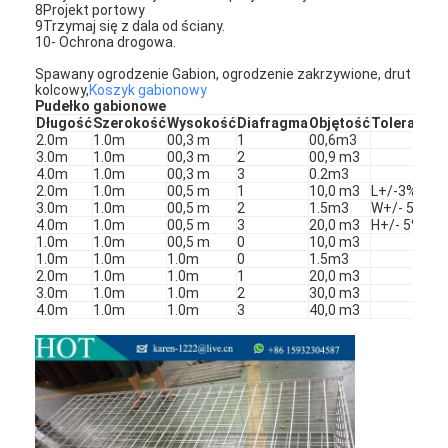
8Projekt portowy
Wycieczka po fabryce
9Trzymaj się z dala od ściany.
10- Ochrona drogowa.
Kontrola jakości
Spawany ogrodzenie Gabion, ogrodzenie zakrzywione, drut
kolcowy,
Koszyk gabionowy
Pudełko gabionowe
Skontaktuj się z nami
Długość
Szerokość
Wysokość
Diafragma
Objętość
Tolerancja
2.0m
1.0m
00,3 m
1
00,6m3
Aktualności
3.0m
1.0m
00,3 m
2
00,9 m3
4.0m
1.0m
00,3 m
3
0.2m3
2.0m
1.0m
00,5 m
1
10,0 m3
L+/-3%
Rozmawiaj teraz
3.0m
1.0m
00,5 m
2
1.5m3
W+/- 5%
4.0m
1.0m
00,5 m
3
20,0 m3
H+/- 5%
1.0m
1.0m
00,5 m
0
10,0 m3
1.0m
1.0m
1.0m
0
1.5m3
2.0m
1.0m
1.0m
1
20,0 m3
Włókna ze stali nierdzewnej
3.0m
1.0m
1.0m
2
30,0 m3
4.0m
1.0m
1.0m
3
40,0 m3
ekran filtrujący ekstrudera
Zestaw sit ekstrudera
Siatka druciana