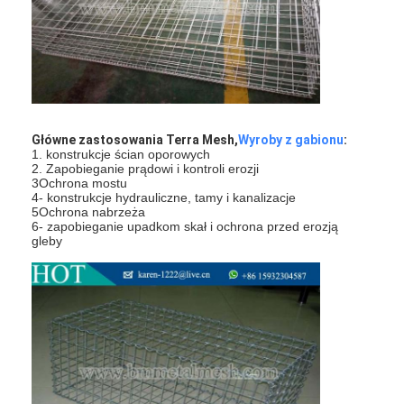
Ogrodzenie do padelu
Dzianinowa siatka druciana
kosz gabionowy
Architektoniczna siatka metalu
Główne zastosowania Terra Mesh,
Wyroby z gabionu
:
1. konstrukcje ścian oporowych
2. Zapobieganie prądowi i kontroli erozji
Moskitiera z aluminiowego łańcucha
3Ochrona mostu
4- konstrukcje hydrauliczne, tamy i kanalizacje
Filtr ekranowy Johnsona
5Ochrona nabrzeża
6- zapobieganie upadkom skał i ochrona przed erozją
gleby
Ogrodzenie z siatki metalowej
Siatka ula