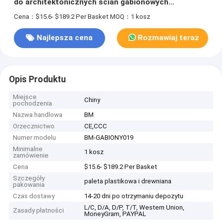
do architektonicznych ścian gabionowych
dekoracyjnych
Cena：$15.6- $189.2 Per Basket
MOQ：1 kosz
Najlepsza cena
Rozmawiaj teraz
Opis Produktu
Miejsce
Chiny
pochodzenia
Nazwa handlowa
BM
Orzecznictwo
CE,CCC
Numer modelu
BM-GABIONY019
Minimalne
1 kosz
zamówienie
Cena
$15.6- $189.2 Per Basket
Szczegóły
paleta plastikowa i drewniana
pakowania
Czas dostawy
14-20 dni po otrzymaniu depozytu
L/C, D/A, D/P, T/T, Western Union,
Zasady płatności
MoneyGram, PAYPAL