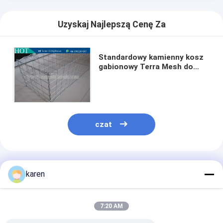
Uzyskaj Najlepszą Cenę Za
Standardowy kamienny kosz
gabionowy Terra Mesh do
architektonicznych ścian
gabionowych dekoracyjnych
czat
Polecane Produkty
karen
7:20 AM