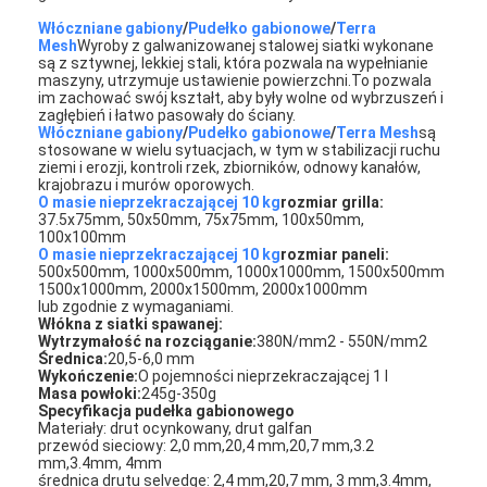
Włóczniane gabiony
/
Pudełko gabionowe
/
Terra
Mesh
Wyroby z galwanizowanej stalowej siatki wykonane
są z sztywnej, lekkiej stali, która pozwala na wypełnianie
maszyny, utrzymuje ustawienie powierzchni.To pozwala
im zachować swój kształt, aby były wolne od wybrzuszeń i
zagłębień i łatwo pasowały do ściany.
Włóczniane gabiony
/
Pudełko gabionowe
/
Terra Mesh
są
stosowane w wielu sytuacjach, w tym w stabilizacji ruchu
ziemi i erozji, kontroli rzek, zbiorników, odnowy kanałów,
krajobrazu i murów oporowych.
O masie nieprzekraczającej 10 kg
rozmiar grilla:
37.5x75mm, 50x50mm, 75x75mm, 100x50mm,
100x100mm
O masie nieprzekraczającej 10 kg
rozmiar paneli:
500x500mm, 1000x500mm, 1000x1000mm, 1500x500mm
1500x1000mm, 2000x1500mm, 2000x1000mm
lub zgodnie z wymaganiami.
Włókna z siatki spawanej:
Wytrzymałość na rozciąganie:
380N/mm2 - 550N/mm2
Średnica:
20,5-6,0 mm
Wykończenie:
O pojemności nieprzekraczającej 1 l
Masa powłoki:
245g-350g
Specyfikacja pudełka gabionowego
Materiały: drut ocynkowany, drut galfan
przewód sieciowy: 2,0 mm,20,4 mm,20,7 mm,3.2
mm,3.4mm, 4mm
średnica drutu selvedge: 2,4 mm,20,7 mm, 3 mm,3.4mm,