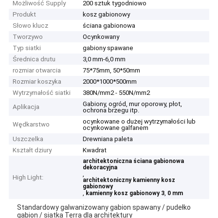
Możliwość Supply
200 sztuk tygodniowo
Produkt
kosz gabionowy
Słowo klucz
ściana gabionowa
Tworzywo
Ocynkowany
Typ siatki
gabiony spawane
Średnica drutu
3,0 mm-6,0 mm
rozmiar otwarcia
75*75mm, 50*50mm
Rozmiar koszyka
2000*1000*500mm
Wytrzymałość siatki
380N/mm2 - 550N/mm2
Gabiony, ogród, mur oporowy, płot,
Aplikacja
ochrona brzegu itp.
ocynkowane o dużej wytrzymałości lub
Wędkarstwo
ocynkowane galfanem
Uszczelka
Drewniana paleta
Kształt dziury
Kwadrat
architektoniczna ściana gabionowa
dekoracyjna
,
High Light:
architektoniczny kamienny kosz
gabionowy
,
,
kamienny kosz gabionowy 3
0 mm
Standardowy galwanizowany gabion spawany / pudełko
gabion / siatka Terra dla architektury