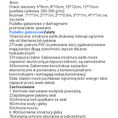
4mm
Otwór sieciowy: 6*8cm, 8*10cm, 10*12cm, 12*15cm
powłoka cynkowa: 200-300 g/m2
Rozmiar: 1*1*1m, 2*1*1m, 2*1*0.5m, 3*1*1m, 4*1*1m, na
życzenie
Pudełko gabionowe z diafragmami
przetwarzanie: spawane
Pudełko gabionowe
Zalety
1Elastyczna: struktura siatki drukowej toleruje ogromne
siły od złamania lub pękania.
2Trwałe: pokryte PVC ocynkowane sieci zgalwanizowane
mają bardzo długą żywotność, lepsze dla prac
hydraulicznych.
3.Przepuszczalne: Gabionowa struktura siatki może
zapewnić skuteczną przepuszczalność, są samodzielne.
4.Ekonomia: Gabionowe konstrukcje są bardzo
ekonomiczne w porównaniu z konwencjonalnymi
konstrukcjami i wymagają niskiej konserwacji.
5Siła: Gabion może pochłaniać ogromną ilość energii i silne
napięcie przez wiele dekad.
Zastosowanie
Dom
1. Kontrola i kierowanie wodą lub powodzią
2Zapobieganie pękaniu skał
3Ochrona przed upadkami ze skał
Produkty
4Ochrona wody i gleby
5Ochrona mostu
O nas
6. Wzmocnienie struktury gleby
7Inżynieria ochrony obszarów przybrzeżnych.