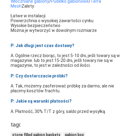
Włóczniane gabiony
/
Pudełko gabionowe
/
Terra
Mesh
Zalety:
Łatwe w instalacji
Powierzchnia o wysokiej zawartości cynku
Wysokie bezpieczeństwo
Można je wytworzyć w dowolnym rozmiarze
P: Jak długi jest czas dostawy?
A: Ogólnie rzecz biorąc, to jest 5-10 dni, jeśli towary są w
magazynie. lub to jest 15-20 dni, jeśli towary nie są w
magazynie, to jest w zależności od ilości.
P: Czy dostarczacie próbki?
A: Tak, możemy zaoferować próbkę za darmo, ale nie
płacimy kosztów frachtu.
P: Jakie są warunki płatności?
A: Płatność, 30% T/T z góry, saldo przed wysyłką.
tagi:
stone filled gabion baskets
gabion box