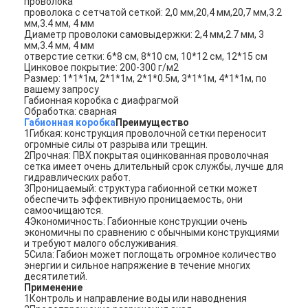
проволока
проволока с сетчатой сеткой: 2,0 мм,20,4 мм,20,7 мм,3.2
мм,3.4 мм, 4 мм
Диаметр проволоки самовыдержки: 2,4 мм,2.7 мм, 3
мм,3.4 мм, 4 мм
отверстие сетки: 6*8 см, 8*10 см, 10*12 см, 12*15 см
Цинковое покрытие: 200-300 г/м2
Размер: 1*1*1м, 2*1*1м, 2*1*0.5м, 3*1*1м, 4*1*1м, по
вашему запросу
Габионная коробка с диафрагмой
Обработка: сварная
Габионная коробка
Преимущество
1Гибкая: конструкция проволочной сетки переносит
огромные силы от разрыва или трещин.
2Прочная: ПВХ покрытая оцинкованная проволочная
сетка имеет очень длительный срок службы, лучше для
гидравлических работ.
3Проницаемый: структура габионной сетки может
обеспечить эффективную проницаемость, они
самоочищаются.
4Экономичность: Габионные конструкции очень
Главная страница
экономичны по сравнению с обычными конструкциями
и требуют малого обслуживания.
5Сила: Габион может поглощать огромное количество
Продукция
энергии и сильное напряжение в течение многих
десятилетий.
Применение
О Компании
1Контроль и направление воды или наводнения