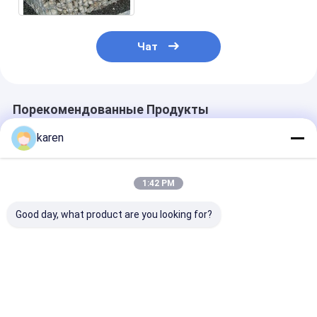
Меш
Чат
Порекомендованные Продукты
karen
1:42 PM
Good day, what product are you looking for?
Гальванизированные
Стандартный
Габионная ст
корзины Gabion
каменный габион
сваркой с
сварили сетку |
корзины терра
геотекстилем
Стены Утес-камня
сетка для
защиты
архитектуры
Лучшая цена
Лучшая цена
Лучшая ц
декоративные
габион стены