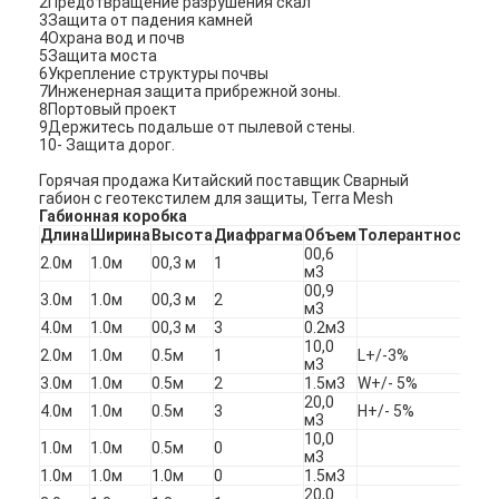
2Предотвращение разрушения скал
3Защита от падения камней
Наша фабрика
4Охрана вод и почв
5Защита моста
контроль качества
6Укрепление структуры почвы
7Инженерная защита прибрежной зоны.
8Портовый проект
контактные данные
9Держитесь подальше от пылевой стены.
10- Защита дорог.
Новости
Горячая продажа Китайский поставщик Сварный
габион с геотекстилем для защиты, Terra Mesh
Габионная коробка
теперь говорите
Длина
Ширина
Высота
Диафрагма
Объем
Толерантность
00,6
2.0м
1.0м
00,3 м
1
м3
00,9
3.0м
1.0м
00,3 м
2
м3
Нержавеющая сталь X Tend Mesh
4.0м
1.0м
00,3 м
3
0.2м3
10,0
2.0м
1.0м
0.5м
1
L+/-3%
м3
экструдерный фильтрующий экран
3.0м
1.0м
0.5м
2
1.5м3
W+/- 5%
20,0
4.0м
1.0м
0.5м
3
H+/- 5%
Пакет экрана штрангпресса
м3
10,0
1.0м
1.0м
0.5м
0
м3
Сетка веревочки провода
1.0м
1.0м
1.0м
0
1.5м3
20,0