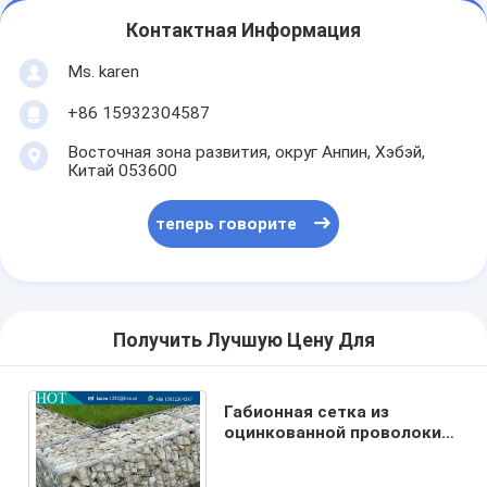
Контактная Информация
Ms. karen
+86 15932304587
Восточная зона развития, округ Анпин, Хэбэй,
Китай 053600
теперь говорите
Получить Лучшую Цену Для
Габионная сетка из
оцинкованной проволоки
75*75 мм / Сварной
габионный ящик / Терра