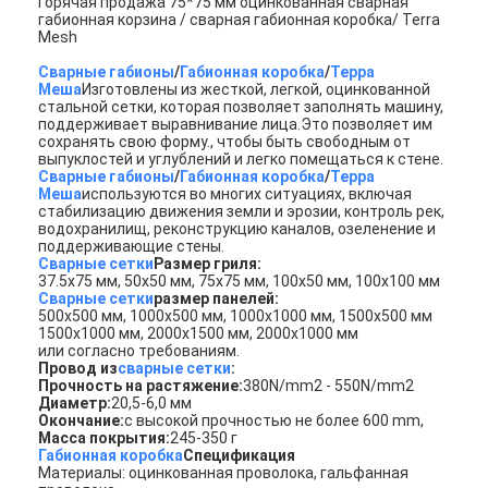
Горячая продажа 75*75 мм оцинкованная сварная
габионная корзина / сварная габионная коробка/ Terra
Mesh
Сварные габионы
/
Габионная коробка
/
Терра
Меша
Изготовлены из жесткой, легкой, оцинкованной
стальной сетки, которая позволяет заполнять машину,
поддерживает выравнивание лица.Это позволяет им
сохранять свою форму., чтобы быть свободным от
выпуклостей и углублений и легко помещаться к стене.
Сварные габионы
/
Габионная коробка
/
Терра
Меша
используются во многих ситуациях, включая
стабилизацию движения земли и эрозии, контроль рек,
водохранилищ, реконструкцию каналов, озеленение и
поддерживающие стены.
Сварные сетки
Размер гриля:
37.5х75 мм, 50х50 мм, 75х75 мм, 100х50 мм, 100х100 мм
Сварные сетки
размер панелей:
500х500 мм, 1000х500 мм, 1000х1000 мм, 1500х500 мм
1500x1000 мм, 2000x1500 мм, 2000x1000 мм
или согласно требованиям.
Провод из
сварные сетки
:
Прочность на растяжение:
380N/mm2 - 550N/mm2
Диаметр:
20,5-6,0 мм
Окончание:
с высокой прочностью не более 600 mm,
Масса покрытия:
245-350 г
Габионная коробка
Спецификация
Материалы: оцинкованная проволока, гальфанная