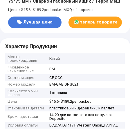
75*75 мм / Сварной габионный ящик / Терра Меш
Цена：$15.6- $189.2per basket
MOQ：1 корзина
Лучшая цена
теперь говорите
Характер Продукции
Место
Китай
происхождения
Фирменное
BM
наименование
Сертификация
CE,CCC
Номер модели
BM-GABIONS021
Количество мин
1 корзина
заказа
Цена
$15.6- $189.2per basket
Упаковывая детали
пластиковый и деревянный паллет
14-20 дни после того как получают
Время доставки
Deposite
Условия оплаты
LC,D/A,D/P,T/T,Western Union,,PAYPAL