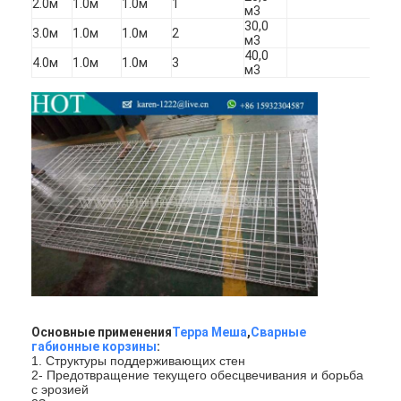
2.0м
1.0м
1.0м
1
Площадь для паделя
м3
30,0
3.0м
1.0м
1.0м
2
м3
Трикотажная сетка
40,0
4.0м
1.0м
1.0м
3
м3
Корзина из габиона
Архитектурная металлическая сетка
Алюминиевый цепной экран мухы
Сетчатый фильтр Джонсона
загородка сетки металла
Пчелиная сетка
Основные применения
Терра Меша
,
Сварные
габионные корзины
:
1. Структуры поддерживающих стен
2- Предотвращение текущего обесцвечивания и борьба
с эрозией