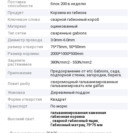
Поставка
блок 200 в неделю
способности
Продукт
Корзина из габиона
Ключевое слово
сварной габионный короб
Материал
оцинкованный
Тип сетки
сваренные gabions
Диаметр провода
3.0mm-6.0mm
размер отверстия
75*75mm, 50*50mm
Размер корзины
2000*1000*500mm
Зацепите
380N/mm2 - 550N/mm2
растяжимое
Предохранение от etc Gabions, сада,
Приложение
подпорной стенки, загородки, берега.
сверхмощный гальванизированные
Ловит рыбу
гальванизировать или galfan
Упаковка
Деревянный поддон
Форма отверстия
Квадрат
Транспорт
По морю
гальванизированная каменная
габионная корзина
Высокий свет:
,
,
сварной габионный ящик
Габионный матрац 75*75 мм