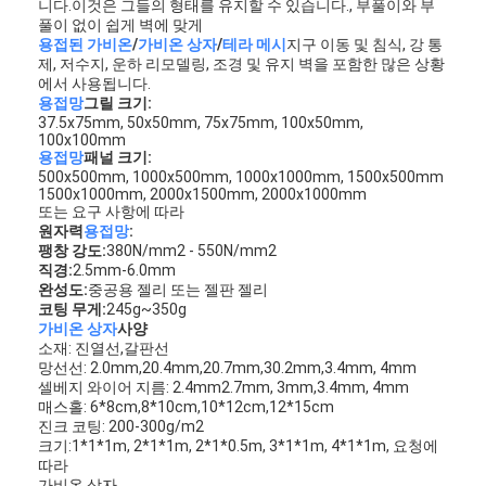
니다.이것은 그들의 형태를 유지할 수 있습니다., 부풀이와 부
풀이 없이 쉽게 벽에 맞게
용접된 가비온
/
가비온 상자
/
테라 메시
지구 이동 및 침식, 강 통
제, 저수지, 운하 리모델링, 조경 및 유지 벽을 포함한 많은 상황
에서 사용됩니다.
용접망
그릴 크기:
37.5x75mm, 50x50mm, 75x75mm, 100x50mm,
100x100mm
용접망
패널 크기:
500x500mm, 1000x500mm, 1000x1000mm, 1500x500mm
1500x1000mm, 2000x1500mm, 2000x1000mm
또는 요구 사항에 따라
원자력
용접망
:
팽창 강도:
380N/mm2 - 550N/mm2
직경:
2.5mm-6.0mm
완성도:
중공용 젤리 또는 젤판 젤리
코팅 무게:
245g~350g
가비온 상자
사양
소재: 진열선,갈판선
망선선: 2.0mm,20.4mm,20.7mm,30.2mm,3.4mm, 4mm
셀베지 와이어 지름: 2.4mm2.7mm, 3mm,3.4mm, 4mm
매스홀: 6*8cm,8*10cm,10*12cm,12*15cm
진크 코팅: 200-300g/m2
크기:1*1*1m, 2*1*1m, 2*1*0.5m, 3*1*1m, 4*1*1m, 요청에
따라
가비온 상자