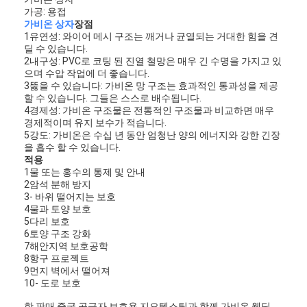
가공: 용접
가비온 상자
장점
1유연성: 와이어 메시 구조는 깨거나 균열되는 거대한 힘을 견
딜 수 있습니다.
2내구성: PVC로 코팅 된 진열 철망은 매우 긴 수명을 가지고 있
으며 수압 작업에 더 좋습니다.
3뚫을 수 있습니다: 가비온 망 구조는 효과적인 통과성을 제공
할 수 있습니다. 그들은 스스로 배수됩니다.
4경제성: 가비온 구조물은 전통적인 구조물과 비교하면 매우
경제적이며 유지 보수가 적습니다.
5강도: 가비온은 수십 년 동안 엄청난 양의 에너지와 강한 긴장
을 흡수 할 수 있습니다.
적용
1물 또는 홍수의 통제 및 안내
2암석 분해 방지
3- 바위 떨어지는 보호
4물과 토양 보호
5다리 보호
홈
6토양 구조 강화
7해안지역 보호공학
8항구 프로젝트
제품 소개
9먼지 벽에서 떨어져
10- 도로 보호
회사 소개
핫 판매 중국 공급자 보호용 지오텍스틸과 함께 가비온 웰딩,