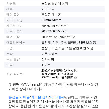
키워드
용접된 돌망태 상자
재료
아연 도금
메쉬 유형
용접된 개비온
와이어 직경
3.0mm-6.0mm
개구부 크기
75*75mm,50*50mm
바구니 크기
2000*1000*500mm
메쉬 인장
380N/mm2 - 550N/mm2
애플리케이션
돌망태, 정원, 옹벽, 울타리, 해안 보호 등
어업
중장비 아연 도금 또는 갈판 아연 도금
포장
나무 팔레트
구멍 모양
정사각형
수송
바다로
,
亜鉛メッキ石垣バスケット
하이 라이트:
,
석탄 가비온 바구니 용접
75*75mm 가비온 매트리스
핫 판매 75*75mm 밸런াইজ 된 가비온 용접 바구니 / 용접 된
가비온 상자 / 테라 메시
용접된 가비온
/
가비온 상자
/
테라 메시
단단하고 가벼운, 가연
철망으로 만들어져 기계 채용을 허용하고 표면의 정렬을 유지
합니다. 용접 된 가비온은 더 빨리 세우고 긴장 할 필요가 없습