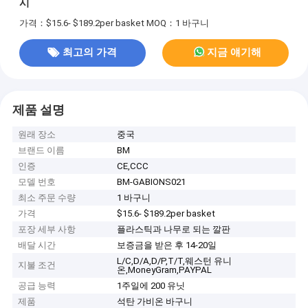
시
가격：$15.6- $189.2per basket
MOQ：1 바구니
최고의 가격
지금 얘기해
제품 설명
원래 장소
중국
브랜드 이름
BM
인증
CE,CCC
모델 번호
BM-GABIONS021
최소 주문 수량
1 바구니
가격
$15.6- $189.2per basket
포장 세부 사항
플라스틱과 나무로 되는 깔판
배달 시간
보증금을 받은 후 14-20일
L/C,D/A,D/P,T/T,웨스턴 유니
지불 조건
온,MoneyGram,PAYPAL
공급 능력
1주일에 200 유닛
제품
석탄 가비온 바구니