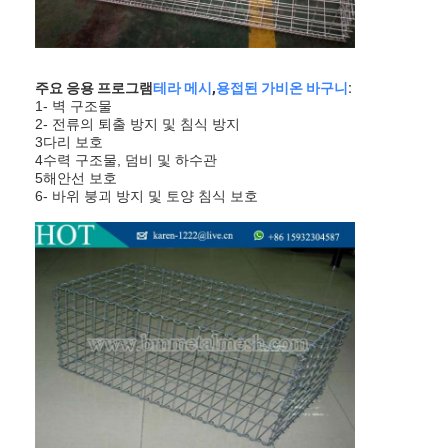
파델 코트 울타리
니트 와이어 메쉬
주요 응용 프로그램
테라 메시
,
용접된 가비온 바구니
:
석탄 가비온 바구니
1- 벽 구조물
2- 전류의 퇴출 방지 및 침식 방지
3다리 보호
건축 금속 메쉬
4수력 구조물, 덤비 및 하수관
5해안선 보호
알루미늄 체인 플라이 스크린
6- 바위 붕괴 방지 및 토양 침식 보호
존슨 스크린 필터
금속 메쉬 펜스
벌집 망