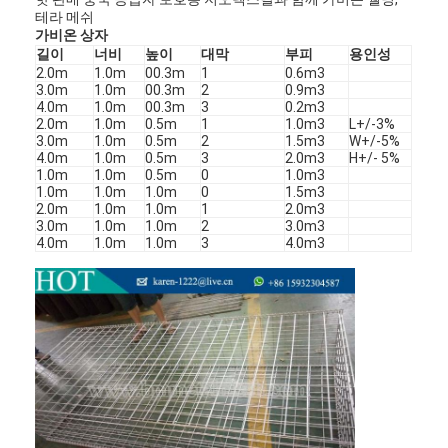
테라 메쉬
공장 투어
가비온 상자
길이
너비
높이
대막
부피
용인성
품질 관리
2.0m
1.0m
00.3m
1
0.6m3
3.0m
1.0m
00.3m
2
0.9m3
연락처
4.0m
1.0m
00.3m
3
0.2m3
2.0m
1.0m
0.5m
1
1.0m3
L+/-3%
3.0m
1.0m
0.5m
2
1.5m3
W+/-5%
뉴스
4.0m
1.0m
0.5m
3
2.0m3
H+/- 5%
1.0m
1.0m
0.5m
0
1.0m3
1.0m
1.0m
1.0m
0
1.5m3
지금 얘기해
2.0m
1.0m
1.0m
1
2.0m3
3.0m
1.0m
1.0m
2
3.0m3
4.0m
1.0m
1.0m
3
4.0m3
스테인리스 스틸 X 텐드 멕스
압출기 필터 스크린
압출기 스크린 팩
와이어 로프 메쉬