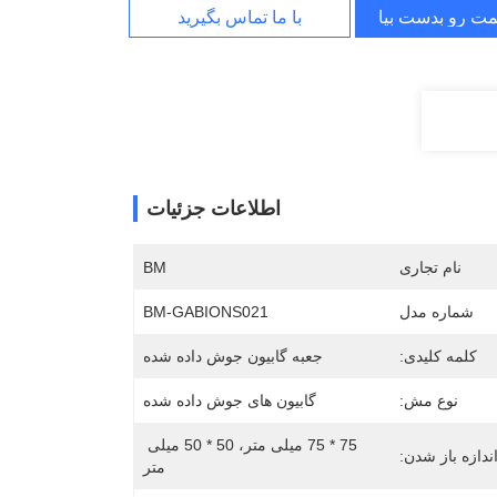
مت رو بدست بیار
با ما تماس بگیرید
اطلاعات جزئیات
نام تجاری
BM
شماره مدل
BM-GABIONS021
کلمه کلیدی:
جعبه گابیون جوش داده شده
نوع مش:
گابیون های جوش داده شده
75 * 75 میلی متر، 50 * 50 میلی 
ندازه باز شدن:
متر