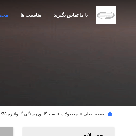
با ما تماس بگیرید
مناسبت ها
محص
صفحه اصلی
>
محصولات
>
سبد گابیون سنگی گالوانیزه 75*75 میلی متر / جعبه گابیون جوشی / مش ترا
محصولات