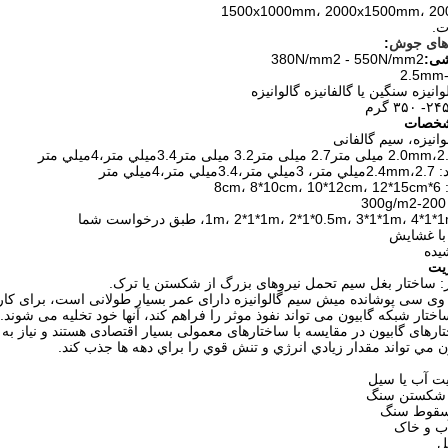
1500x1000mm، 2000x1500mm، 2
ت.
های جوش
:
ی:
380N/mm2 - 550N/mm2
2.5mm
وانیزه سنگین یا گالفانیزه گالوانیزه
۲۴- ۳۵۰ گرم
خصات
وانیزه، سیم گالفانی
4ميلي متر
8cm
 با غشايش
یده
یت