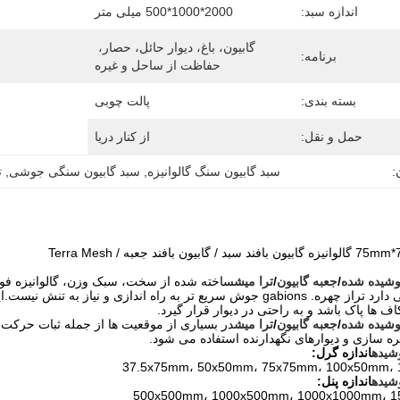
اندازه سبد:
2000*1000*500 میلی متر
گابیون، باغ، دیوار حائل، حصار، 
برنامه:
حفاظت از ساحل و غیره
بسته بندی:
پالت چوبی
حمل و نقل:
از کنار دریا
:
سبد گابیون سنگ گالوانیزه
, 
سبد گابیون سنگی جوشی
, 
ت
وشیده شده
/
جعبه گابيون
/
ترا میش
ساخته شده از سخت، سبک وزن، گالوانیزه فول
کردن، نگه می دارد تراز چهره. gabions جوش سریع تر به راه اندازی و
ف ها پاک باشد و به راحتی در دیوار قرار گیرد.
وشیده شده
/
جعبه گابيون
/
ترا میش
در بسیاری از موقعیت ها از جمله ثبات حرکت
ره سازی و دیوارهای نگهدارنده استفاده می شود.
شیده
اندازه گرل:
37.5x75mm، 50x50mm، 75x75mm، 100x50mm،
شیده
اندازه پنل:
500x500mm، 1000x500mm، 1000x1000mm، 