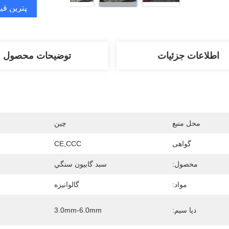
بهترین قی
اطلاعات جزئیات
توضیحات محصول
محل منبع
چین
گواهی
CE,CCC
محصول:
سبد گابيون سنگي
مواد:
گالوانیزه
دیا سیم:
3.0mm-6.0mm
ا