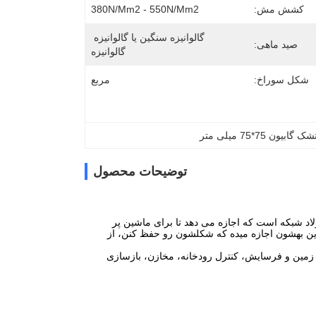
کشش مش:
380N/mm2 - 550N/mm2
گالوانیزه سنگین یا گالوانیزه 
صید ماهی:
گالوانیزه
شکل سوراخ:
مربع
شک گابیون 75*75 میلی متر
توضیحات محصول
اد شبکه است که اجازه می دهد تا برای ماشین پر
 نیاز به تنش نیست.اين بهشون اجازه ميده که شکلشون رو حفظ کنن، از
 زمین و فرسایش، کنترل رودخانه، مخازن، بازسازی