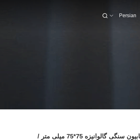
Persian
سبد گابیون سنگی گالوانیزه 75*75 میلی متر /