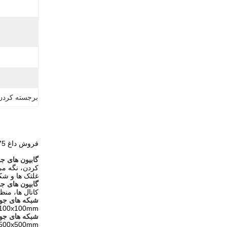
برجسته کردن
فروش داغ 75*75mm گالوانیزه گابيون بافند سبد / گابيون بافند جعبه / Terra Mesh
گابیون های ج
غلتک ها و شکا
گابیون های ج
کانال ها، منظ
شبکه های جو
 100x100mm
شبکه های جو
1500x500mm