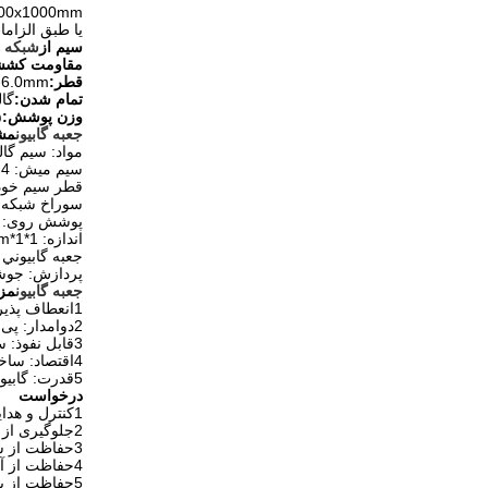
000x1000mm
یا طبق الزاما
سیم از
شبکه 
مقاومت کشش
قطر:
-6.0mm
تمام شدن:
گال
وزن پوشش:
۵
جعبه گابيون
مش
مواد: سیم گال
سیم میش: 2.0mm،2.4 میلی متر2.7 میلی متر3.2 میلی متر3.4ميلي متر،4ميلي متر
قطر سیم خود: 2.4mm،2.7ميلي متر، 3ميلي متر،3.4ميلي متر،
سوراخ شبكه: 6*، 8*10cm، 10*12cm، 12*15cm
پوشش روی: 200-300g/m2
اندازه: 1*1*1m، 2*1*1m، 2*1*0.5m، 3*1*1m، 4*1*1m، طبق درخواست شما
جعبه گابيوني
پردازش: جوش
جعبه گابيون
مز
1انعطاف پذیر: ساختار بغل سیم تحمل نیروهای بزرگ از شکستن یا ترک.
2دوامدار: پی وی سی پوشانده میش سیم گالوانیزه دارای عمر بسیار طولانی است، برای کارهای هیدرولیکی بهتر است.
3قابل نفوذ: ساختار شبکه گابیون می تواند نفوذ موثر را فراهم کند، آنها خود تخلیه می شوند.
4اقتصاد: ساختارهای گابیون در مقایسه با ساختارهای معمولی بسیار اقتصادی هستند و نیاز به نگهداری کم دارند.
5قدرت: گابيون مي تواند مقدار زيادي انرژي و تنش قوي را براي دهه ها جذب کند.
درخواست
1کنترل و هدایت آب یا سیل
2جلوگیری از شکستن سنگ
3حفاظت از سقوط سنگ
4حفاظت از آب و خاک
5حفاظت از پل