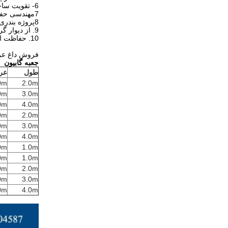
6- تقویت ساختار خاک
7مهندسی حفاظت از ساحلی
8پروژه بندری
9. از ديوار گرد و غبار دور بمون
10. حفاظت از جاده
فروش داغ عرض
جعبه گابيون
طول
عر
0m
2.0m
0m
3.0m
0m
4.0m
0m
2.0m
0m
3.0m
0m
4.0m
0m
1.0m
0m
1.0m
0m
2.0m
0m
3.0m
0m
4.0m