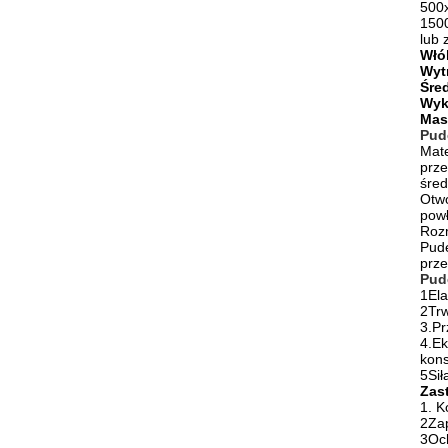
500
150
lub 
Włó
Wyt
Śre
Wyk
Mas
Pud
Mate
prz
śre
Otwó
pow
Rozm
Pud
prze
Pud
1Ela
2Trw
3.Pr
4.Ek
kons
5Sił
Zas
1. K
2Zap
3Och