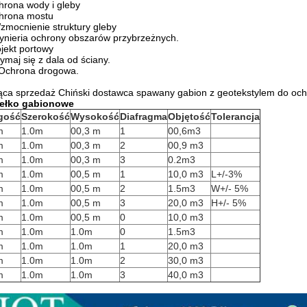
rona wody i gleby
hrona mostu
zmocnienie struktury gleby
ynieria ochrony obszarów przybrzeżnych.
jekt portowy
ymaj się z dala od ściany.
 Ochrona drogowa.
ca sprzedaż Chiński dostawca spawany gabion z geotekstylem do och
ełko gabionowe
gość
Szerokość
Wysokość
Diafragma
Objętość
Tolerancja
m
1.0m
00,3 m
1
00,6m3
m
1.0m
00,3 m
2
00,9 m3
m
1.0m
00,3 m
3
0.2m3
m
1.0m
00,5 m
1
10,0 m3
L+/-3%
m
1.0m
00,5 m
2
1.5m3
W+/- 5%
m
1.0m
00,5 m
3
20,0 m3
H+/- 5%
m
1.0m
00,5 m
0
10,0 m3
m
1.0m
1.0m
0
1.5m3
m
1.0m
1.0m
1
20,0 m3
m
1.0m
1.0m
2
30,0 m3
m
1.0m
1.0m
3
40,0 m3