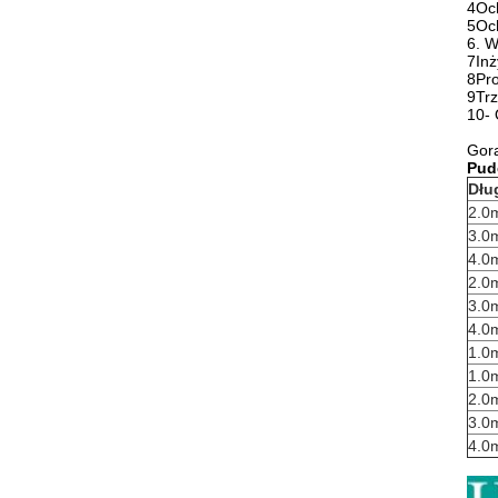
4Och
5Oc
6. W
7Inż
8Pro
9Trz
10-
Gorą
Pud
Dłu
2.0
3.0
4.0
2.0
3.0
4.0
1.0
1.0
2.0
3.0
4.0