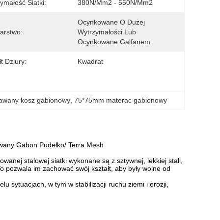
ymałość Siatki:
380N/mm2 - 550N/mm2
Ocynkowane O Dużej 
arstwo:
Wytrzymałości Lub 
Ocynkowane Galfanem
t Dziury:
Kwadrat
awany kosz gabionowy
, 
75*75mm materac gabionowy
any Gabon Pudełko/ Terra Mesh
wanej stalowej siatki wykonane są z sztywnej, lekkiej stali,
o pozwala im zachować swój kształt, aby były wolne od
u sytuacjach, w tym w stabilizacji ruchu ziemi i erozji,