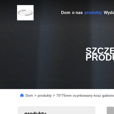
Dom
o nas
produkty
Wyda
SZCZ
PROD
Dom
>
produkty
>
75*75mm ocynkowany kosz gabiono
produkty