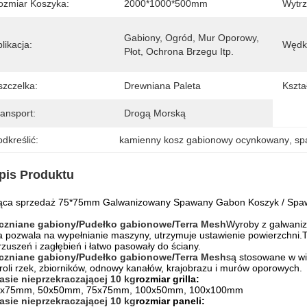
ozmiar Koszyka:
2000*1000*500mm
Wytrz
Gabiony, Ogród, Mur Oporowy, 
likacja:
Wędk
Płot, Ochrona Brzegu Itp.
szczelka:
Drewniana Paleta
Kształ
ansport:
Drogą Morską
dkreślić:
kamienny kosz gabionowy ocynkowany
, 
sp
pis Produktu
ąca sprzedaż 75*75mm Galwanizowany Spawany Gabon Koszyk / Spaw
czniane gabiony
/
Pudełko gabionowe
/
Terra Mesh
Wyroby z galwanizo
a pozwala na wypełnianie maszyny, utrzymuje ustawienie powierzchni.T
zuszeń i zagłębień i łatwo pasowały do ściany.
czniane gabiony
/
Pudełko gabionowe
/
Terra Mesh
są stosowane w wiel
roli rzek, zbiorników, odnowy kanałów, krajobrazu i murów oporowych.
asie nieprzekraczającej 10 kg
rozmiar grilla:
5x75mm, 50x50mm, 75x75mm, 100x50mm, 100x100mm
asie nieprzekraczającej 10 kg
rozmiar paneli: