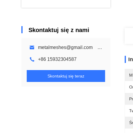
Skontaktuj się z nami
metalmeshes@gmail.com karen@bmmetalmesh.com
I
+86 15932304587
M
Skontaktuj się teraz
O
P
T
Ś