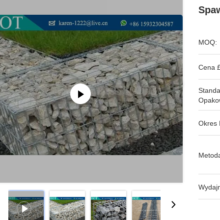
Spaw
MOQ:
Cena £
Stand
Opako
Okres 
Metoda
Wydajn