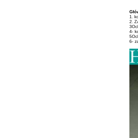
Głó
1. k
2. Z
3Oc
4- k
5Oc
6- z