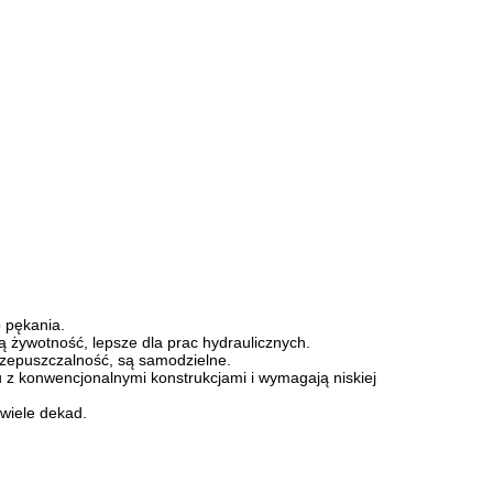
b pękania.
 żywotność, lepsze dla prac hydraulicznych.
rzepuszczalność, są samodzielne.
z konwencjonalnymi konstrukcjami i wymagają niskiej
 wiele dekad.