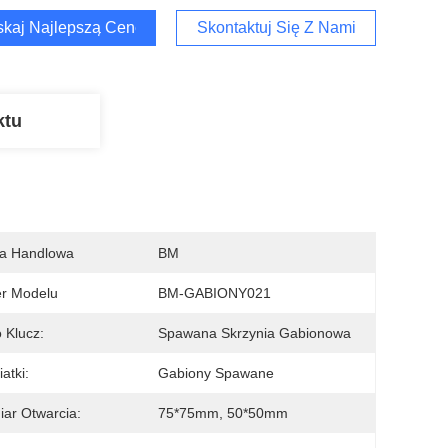
kaj Najlepszą Cenę
Skontaktuj Się Z Nami
ktu
a Handlowa
BM
r Modelu
BM-GABIONY021
 Klucz:
Spawana Skrzynia Gabionowa
atki:
Gabiony Spawane
ar Otwarcia:
75*75mm, 50*50mm