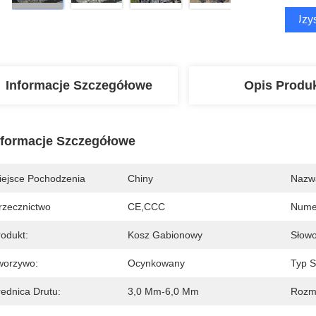
Uzys
Informacje Szczegółowe
Opis Produ
nformacje Szczegółowe
iejsce Pochodzenia
Chiny
Nazw
rzecznictwo
CE,CCC
Nume
rodukt:
Kosz Gabionowy
Słowo
worzywo:
Ocynkowany
Typ Si
rednica Drutu:
3,0 Mm-6,0 Mm
Rozmi