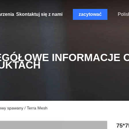
rzenia
Skontaktuj się z nami
zacytować
Polis
EGÓŁOWE INFORMACJE 
UKTACH
wy spawany / Terra Mesh
75*