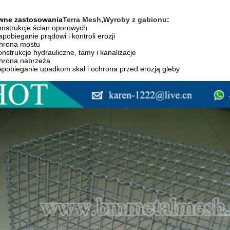
wne zastosowania
Terra Mesh
,
Wyroby z gabionu
:
onstrukcje ścian oporowych
apobieganie prądowi i kontroli erozji
hrona mostu
onstrukcje hydrauliczne, tamy i kanalizacje
hrona nabrzeża
apobieganie upadkom skał i ochrona przed erozją gleby