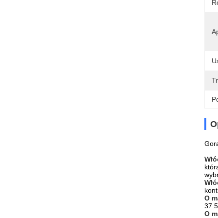
R
Ap
U
Tr
Po
O
Gor
Włó
któr
wybr
Włó
kont
O m
37.
O m