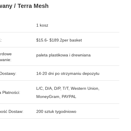
any / Terra Mesh
1 kosz
:
$15.6- $189.2per basket
ardowe
paleta plastikowa i drewniana
wanie:
Dostawy:
14-20 dni po otrzymaniu depozytu
L/C, D/A, D/P, T/T, Western Union,
 Płatności:
MoneyGram, PAYPAL
ość Dostaw:
200 sztuk tygodniowo