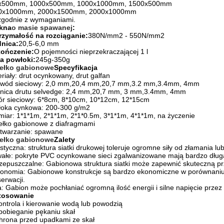
x500mm, 1000x500mm, 1000x1000mm, 1500x500mm
0x1000mm, 2000x1500mm, 2000x1000mm
zgodnie z wymaganiami.
kna
o masie spawanej
:
rzymałość na rozciąganie:
380N/mm2 - 550N/mm2
dnica:
20,5-6,0 mm
ończenie:
O pojemności nieprzekraczającej 1 l
a powłoki:
245g-350g
ełko gabionowe
Specyfikacja
riały: drut ocynkowany, drut galfan
ewód sieciowy: 2,0 mm,20,4 mm,20,7 mm,3.2 mm,3.4mm, 4mm
dnica drutu selvedge: 2,4 mm,20,7 mm, 3 mm,3.4mm, 4mm
r sieciowy: 6*8cm, 8*10cm, 10*12cm, 12*15cm
łoka cynkowa: 200-300 g/m2
iar: 1*1*1m, 2*1*1m, 2*1*0.5m, 3*1*1m, 4*1*1m, na życzenie
ełko gabionowe z diafragmami
twarzanie: spawane
ełko gabionowe
Zalety
styczna: struktura siatki drukowej toleruje ogromne siły od złamania lu
ałe: pokryte PVC ocynkowane sieci zgalwanizowane mają bardzo długą
zepuszczalne: Gabionowa struktura siatki może zapewnić skuteczną p
onomia: Gabionowe konstrukcje są bardzo ekonomiczne w porównaniu 
erwacji.
a: Gabion może pochłaniać ogromną ilość energii i silne napięcie przez
tosowanie
ontrola i kierowanie wodą lub powodzią
obieganie pękaniu skał
rona przed upadkami ze skał