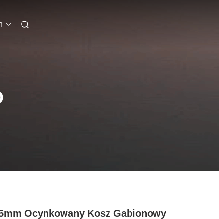
h
O
75mm Ocynkowany Kosz Gabionowy