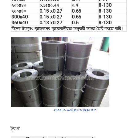
২০০x৪০
০.১৫x০.২৭
০.৭
8-130
২৬০x৪০
0.15 x0.27
0.65
8-130
300x40
0.15 x0.27
0.65
8-130
360x40
0.13 x0.27
0.6
8-130
বিশেষ উল্লেখ গ্রাহকদের প্রয়োজনীয়তা অনুযায়ী আমরা তৈরি করতে পারি।
বাড়ি
২৬০/৪০ এক্সট্রুডেড স্ক্রিন জাল
পণ্য
ট্যাগ:
আমাদের সম্পর্কে