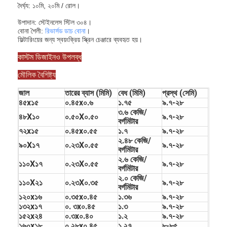
দৈর্ঘ্য: ১০মি, ২০মি / রোল।
উপাদান: স্টেইনলেস স্টিল ৩০৪।
বোনা শৈলী:
রিভার্সড ডাচ বোনা
।
ফিল্টারিংয়ের জন্য স্বয়ংক্রিয় স্ক্রিন চেঞ্জারে ব্যবহৃত হয়।
কাস্টম ডিজাইনও উপলব্ধ
মৌলিক বৈশিষ্ট্য
জাল
তারের ব্যাস (মিমি)
বেধ (মিমি)
প্রস্থ (সেমি)
৪৫x১৫
০.৪৫x০.৬
১.৭৫
৯.৭-২৮
৩.৬ কেজি/
৪৮X১০
০.৫০X০.৫০
৯.৭-২৮
বর্গমিটার
৭২x১৫
০.৪৫x০.৫৫
১.৭
৯.৭-২৮
২.৪৮ কেজি/
৯০X১৭
০.২৩X০.৫৫
৯.৭-২৮
বর্গমিটার
২.৬ কেজি/
১১০X১৭
০.২৩X০.৫৫
৯.৭-২৮
বর্গমিটার
২.০ কেজি/
১১০X২১
০.২৩X০.৩৫
৯.৭-২৮
বর্গমিটার
১২০x১৬
০.৩৫x০.৪৫
১.৩৬
৯.৭-২৮
১৩২x১৭
০. ৩x০.৪৫
১.৩
৯.৭-২৮
১৫২x২৪
০.৩x০.৪০
১.২
৯.৭-২৮
১৬০x১৮
০.২৮x০.৪৫
১.২৭
৮-৮৫