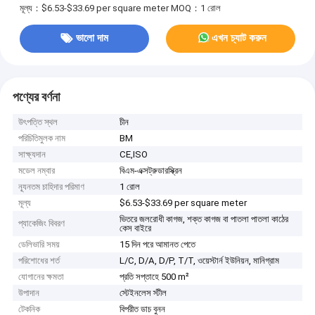
মূল্য：$6.53-$33.69 per square meter
MOQ：1 রোল
ভালো দাম
এখন চ্যাট করুন
পণ্যের বর্ণনা
উৎপত্তি স্থল
চীন
পরিচিতিমুলক নাম
BM
সাক্ষ্যদান
CE,ISO
মডেল নম্বার
বিএম-এক্সট্রুডারস্ক্রিন
ন্যূনতম চাহিদার পরিমাণ
1 রোল
মূল্য
$6.53-$33.69 per square meter
ভিতরে জলরোধী কাগজ, শক্ত কাগজ বা পাতলা পাতলা কাঠের
প্যাকেজিং বিবরণ
কেস বাইরে
ডেলিভারি সময়
15 দিন পরে আমানত পেতে
পরিশোধের শর্ত
L/C, D/A, D/P, T/T, ওয়েস্টার্ন ইউনিয়ন, মানিগ্রাম
যোগানের ক্ষমতা
প্রতি সপ্তাহে 500 m²
উপাদান
স্টেইনলেস স্টীল
টেকনিক
বিপরীত ডাচ বুনন