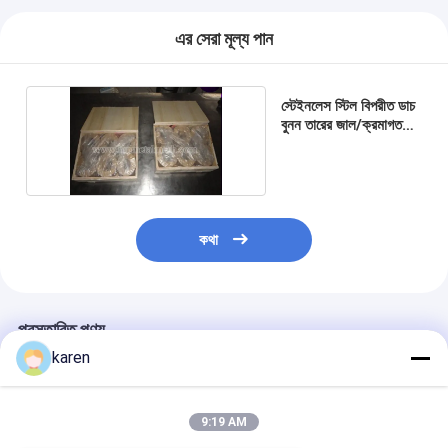
প্যাডেল কোর্ট বেড়া
এর সেরা মূল্য পান
বোনা তারের জাল
পাথরের গ্যাবিয়ন বাস্কেট
স্টেইনলেস স্টিল বিপরীত ডাচ
বুনন তারের জাল/ক্রমাগত
স্ক্রিন জাল বেল্ট
স্থাপত্য ধাতু জাল
অ্যালুমিনিয়াম চেইন ফ্লাই স্ক্রিন
জনসন স্ক্রিন ফিল্টার
কথা
ধাতু জাল বেড়া
মৌমাছির চাকের জাল
প্রস্তাবিত পণ্য
karen
9:19 AM