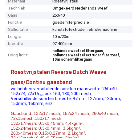
Materiaal
Roestvrij staal
Techniek
Omgekeerd Nederlands Weef
Gaas
260/40
Functie
goede filterprecisie
Sollicitatie
kunststofextruder, rekfoliemachine
Lengte
10m/20m
breedte
97-400 mm
,
hollandse weefsel filtergaas
Hoog licht:
,
hollandse weefsel extruder filterzeef
10m schermfiltergaas
Roestvrijstalen Reverse Dutch Weave
gaas/Continu gaasband
we hebben verschillende soorten maaswijdte: 260x40,
152x24, 72x15 ,,,, ook 160, 180, 200 mesh
Verschillende soorten breedte: 97mm, 127mm, 130mm,
150mm, 160mm, enz.
Gaasband: 132x17 mesh, 152x24 mesh, 260x40 mesh,
72x15mesh.150x17 mesh.
132x17mesh: 0,3x0,45mm, 4,4kg/m².
152x24mesh: 0,3x0,4mm. 3,5kg/m².
260x40mesh: 0,15x0,27mm. 2,1kg/m².
72x15mesh: 0,45x0,55mm. 5kg/m².