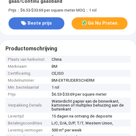
gaas/Continu gaasband
Prijs：$6.53-$33.69 per square meter
MOQ：1 rol
Beste prijs
Ga Nu Praten.
Productomschrijving
Plaats van herkomst
China
Merknaam
BM
Certificering
CE,ISO
Modelnummer
BM-EXTRUDERSCHERM
Min. bestelaantal
1 rol
Prijs
$6.53-$33.69 per square meter
Waterdicht papier aan de binnenkant,
Verpakking Details
kartonnen of multiplex behuizing aan de
buitenkant
Levertijd
15 dagen na ontvang de deposite
Betalingscondities
L/C, D/A, D/P, T/T, Western Union,
Levering vermogen
500 m² per week