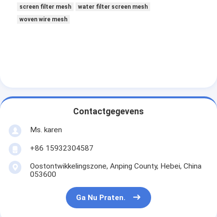
screen filter mesh
water filter screen mesh
Fabrieksreis
woven wire mesh
Kwaliteitscontrole
Contacteer ons
nieuws
Ga Nu Praten.
Contactgegevens
Ms. karen
Roestvrij staal X Tend Mesh
+86 15932304587
extruderfilterscherm
Oostontwikkelingszone, Anping County, Hebei, China
053600
Extruder-schermpakket
Ga Nu Praten.
Het Netwerk van de draadkabel