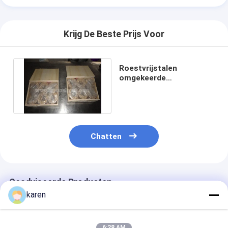
Padel Court hek
Gebreid gaas
Krijg De Beste Prijs Voor
stenen gabion mand
Roestvrijstalen
Architectonisch metaal gaas
omgekeerde
Nederlandse weefsel
Het de Vliegscherm van de aluminiumketting
gaas/Continu gaasband
De filter van het Johnsonscherm
Chatten
de omheining van het metaalnetwerk
Bijenkorfnet
Geadviseerde Producten
karen
6:28 AM