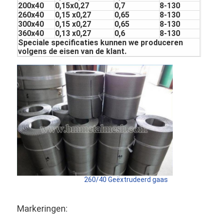
200x40
0,15x0,27
0,7
8-130
260x40
0,15 x0,27
0,65
8-130
300x40
0,15 x0,27
0,65
8-130
360x40
0,13 x0,27
0,6
8-130
Speciale specificaties kunnen we produceren
volgens de eisen van de klant.
Thuis
260/40 Geëxtrudeerd gaas
Producten
Over ons
Markeringen: