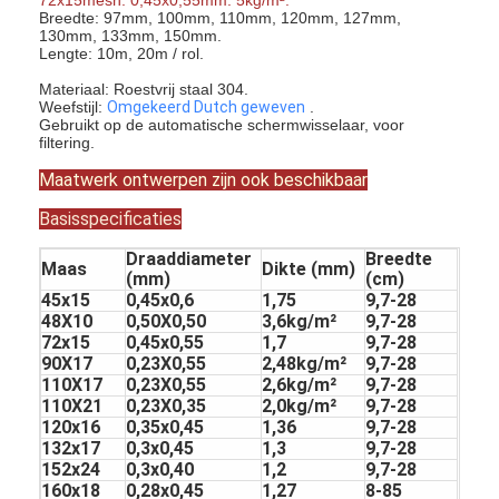
Breedte: 97mm, 100mm, 110mm, 120mm, 127mm,
130mm, 133mm, 150mm.
Lengte: 10m, 20m / rol.
Materiaal: Roestvrij staal 304.
Weefstijl:
Omgekeerd Dutch geweven
.
Gebruikt op de automatische schermwisselaar, voor
filtering.
Maatwerk ontwerpen zijn ook beschikbaar
Basisspecificaties
Draaddiameter
Breedte
Maas
Dikte (mm)
(mm)
(cm)
45x15
0,45x0,6
1,75
9,7-28
48X10
0,50X0,50
3,6kg/m²
9,7-28
72x15
0,45x0,55
1,7
9,7-28
90X17
0,23X0,55
2,48kg/m²
9,7-28
110X17
0,23X0,55
2,6kg/m²
9,7-28
110X21
0,23X0,35
2,0kg/m²
9,7-28
120x16
0,35x0,45
1,36
9,7-28
132x17
0,3x0,45
1,3
9,7-28
152x24
0,3x0,40
1,2
9,7-28
160x18
0,28x0,45
1,27
8-85