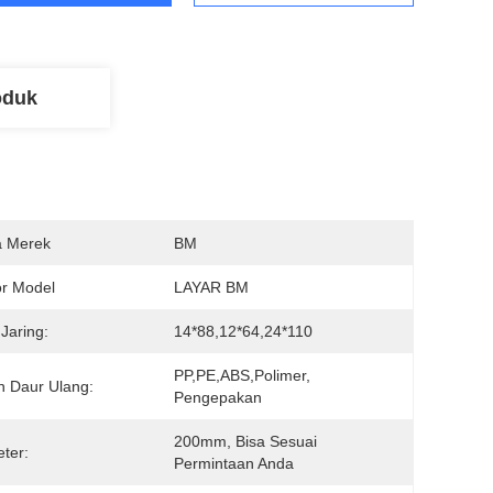
oduk
 Merek
BM
r Model
LAYAR BM
 Jaring:
14*88,12*64,24*110
PP,PE,ABS,polimer, 
 Daur Ulang:
Pengepakan
200mm, Bisa Sesuai 
ter:
Permintaan Anda