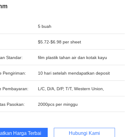
mm
5 buah
$5.72-$6.98 per sheet
an Standar:
film plastik tahan air dan kotak kayu
e Pengiriman:
10 hari setelah mendapatkan deposit
e Pembayaran:
L/C, D/A, D/P, T/T, Western Union,
tas Pasokan:
2000pcs per minggu
atkan Harga Terbaik
Hubungi Kami