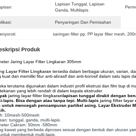
Lapisan Tunggal, Lapisan 
apisan:
Perm
Ganda, Multilapis
likasi:
Penyaringan Dan Pemisahan
enyoroti:
saringan filter pp
, 
PP layar filter mesh
, 
200m
eskripsi Produk
eter Jaring Layar Filter Lingkaran 305mm
ng Layar Filter Lingkaran
tersedia dalam berbagai ukuran, varian, da
 kuat dan memiliki fitur anti-abrasif dan anti-korosif dalam satu lapis 
ka terutama digunakan dalam industri profil ekstrusi dan film tiup di m
tekanan yang lebih rendah di dalam kepala ekstruder.
yak
jaring layar filter lingkaran
lapisan tunggal dirakit dengan ben
i-lapis. Bisa dengan atau tanpa tepi. Multi-lapis
jaring filter layar
is untuk mencegah pencampuran partikel asing. Layar Ekstruder M
ih.
h: 10mesh-500mesh
san: tunggal, ganda, multi-lapis.
meter Cakram: 50mm -580mm
ng kawat yang berbeda diproses sesuai dengan bentuk dan ukuran yang 
 untuk membentuk multi-lapis.