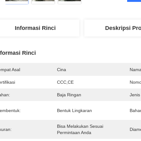
Informasi Rinci
Deskripsi Pr
nformasi Rinci
empat Asal
Cina
Nama
rtifikasi
CCC,CE
Nomo
ahan:
Baja Ringan
Jenis
embentuk:
Bentuk Lingkaran
Bahan
Bisa Melakukan Sesuai 
kuran:
Diame
Permintaan Anda