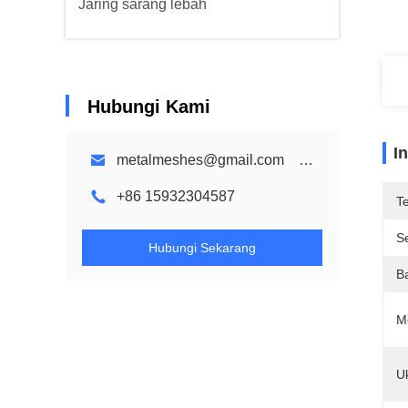
Jaring sarang lebah
Hubungi Kami
I
metalmeshes@gmail.com karen@bmmetalmesh.com
+86 15932304587
T
Se
Hubungi Sekarang
B
M
U