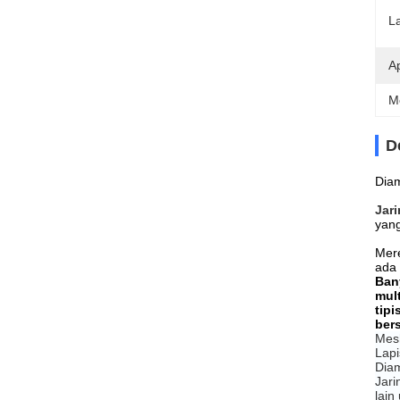
L
Ap
M
D
Diam
Jari
yang
Mere
ada 
Ban
mult
tip
bers
Mes
Lapi
Dia
Jari
lain