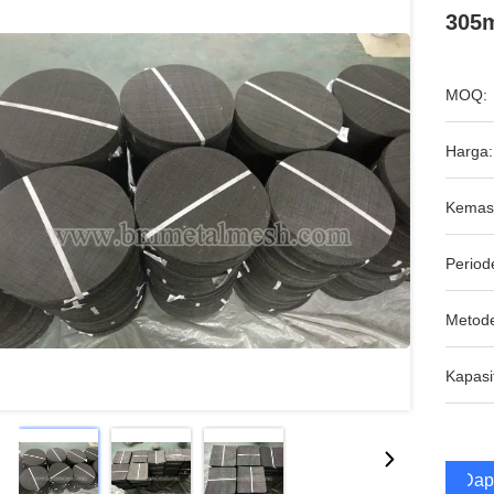
305
MOQ:
Harga:
Kemas
Period
Metod
Kapasi
Dap