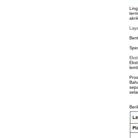
Lin
term
akri
Laya
Bent
Spes
Ekst
Ekst
lemb
Pros
Baha
sepa
sela
Beri