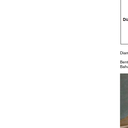
Diam
Bent
Baha