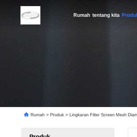
Rumah
tentang kita
Produ
Rumah
>
Produk
>
Lingkaran Filter Screen Mesh Di
Produk