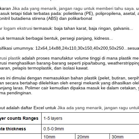
gkaran
Jika ada yang menarik, jangan ragu untuk memberi tahu saya.
u
asuk tetapi tidak terbatas pada: polietilena (PE), polipropilena, asetal, akr
lonitril butadiena stirena (ABS) dan polikarbonat
r logam ekstrusi
termasuk: baja tahan karat, baja ringan, galvanis...
uk termasuk berbagai bentuk, persegi panjang, kidness...
ifikasi umumnya: 12x64,14x88,24x110,30x150,40x200,50x250...sesua
rusi plastik
adalah proses manufaktur volume tinggi di mana plastik men
rusi menghasilkan barang-barang seperti pipa/tabung, weatherstripping,
aran, pelapis termoplastik, dan isolasi kawat.
es ini dimulai dengan memasukkan bahan plastik (pelet, butiran, serp
n secara bertahap dilelehkan oleh energi mekanik yang dihasilkan ol
njang laras. Polimer cair kemudian dipaksa masuk ke dalam cetakan
ma pendinginan.
kut adalah daftar Excel untuk
Jika ada yang menarik, jangan ragu untu