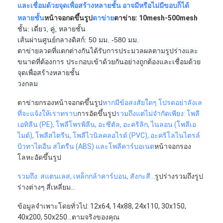
และเชื่อมด้วยจุดเพื่อสร้างหลายชั้น อาจมีหรือไม่มีขอบก็ได้
หลายชั้น
หน้าจอกดขึ้นรูป
ตาข่าย
ตาข่าย: 10mesh-500mesh
ชั้น: เดี่ยว, คู่, หลายชั้น
เส้นผ่านศูนย์กลางดิสก์: 50 มม. -580 มม.
ตาข่ายลวดที่แตกต่างกันได้รับการประมวลผลตามรูปร่างและ
ขนาดที่ต้องการ ประกอบเข้าด้วยกันอย่างถูกต้องและเชื่อมด้วย
จุดเพื่อสร้างหลายชั้น
วงกลม
ตาข่ายกรองหน้าจอกดขึ้นรูป
หากมีข้อสงสัยใดๆ โปรดอย่าลังเล
ที่จะแจ้งให้เราทราบ
การอัดขึ้นรูป
รวมถึงแต่ไม่จำกัดเพียง: โพลี
เอทิลีน (PE), โพลีโพรพิลีน, อะซีตัล, อะคริลิก, ไนลอน (โพลีเอ
ไมด์), โพลีสไตรีน, โพลีไวนิลคลอไรด์ (PVC), อะคริโลไนไตรล์
บิวทาไดอีน สไตรีน (ABS) และโพลีคาร์บอเนต
หน้าจอกรอง
โลหะอัดขึ้นรูป
รวมถึง: สแตนเลส, เหล็กกล้าคาร์บอน, สังกะสี...
รูปร่างรวมถึงรูป
ร่างต่างๆ สี่เหลี่ยม...
ข้อมูลจำเพาะโดยทั่วไป: 12x64, 14x88, 24x110, 30x150,
40x200, 50x250...ตามจริงของคุณ