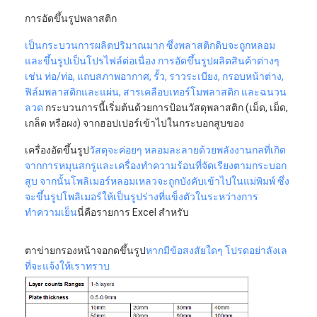
การอัดขึ้นรูปพลาสติก
เป็นกระบวนการผลิตปริมาณมาก ซึ่งพลาสติกดิบจะถูกหลอม
และขึ้นรูปเป็นโปรไฟล์ต่อเนื่อง การอัดขึ้นรูปผลิตสินค้าต่างๆ
เช่น ท่อ/ท่อ, แถบสภาพอากาศ, รั้ว, ราวระเบียง, กรอบหน้าต่าง,
ฟิล์มพลาสติกและแผ่น, สารเคลือบเทอร์โมพลาสติก และฉนวน
ลวด
กระบวนการนี้เริ่มต้นด้วยการป้อนวัสดุพลาสติก (เม็ด, เม็ด,
เกล็ด หรือผง) จากฮอปเปอร์เข้าไปในกระบอกสูบของ
เครื่องอัดขึ้นรูป
วัสดุจะค่อยๆ หลอมละลายด้วยพลังงานกลที่เกิด
จากการหมุนสกรูและเครื่องทำความร้อนที่จัดเรียงตามกระบอก
สูบ จากนั้นโพลิเมอร์หลอมเหลวจะถูกบังคับเข้าไปในแม่พิมพ์ ซึ่ง
จะขึ้นรูปโพลิเมอร์ให้เป็นรูปร่างที่แข็งตัวในระหว่างการ
ทำความเย็น
นี่คือรายการ Excel สำหรับ
บ้าน
ตาข่ายกรองหน้าจอกดขึ้นรูป
หากมีข้อสงสัยใดๆ โปรดอย่าลังเล
ที่จะแจ้งให้เราทราบ
ผลิตภัณฑ์
เกี่ยวกับเรา