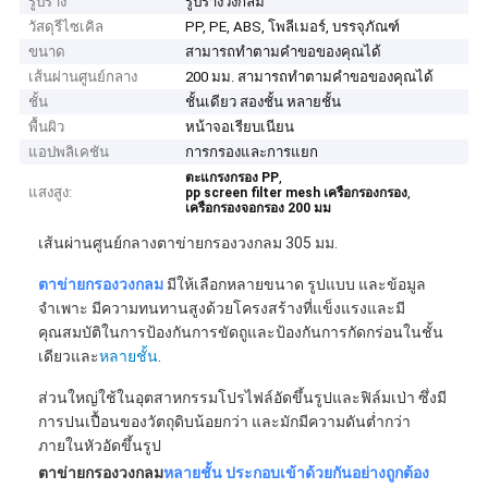
รูปร่าง
รูปร่างวงกลม
วัสดุรีไซเคิล
PP, PE, ABS, โพลีเมอร์, บรรจุภัณฑ์
ขนาด
สามารถทำตามคำขอของคุณได้
เส้นผ่านศูนย์กลาง
200 มม. สามารถทำตามคำขอของคุณได้
ชั้น
ชั้นเดียว สองชั้น หลายชั้น
พื้นผิว
หน้าจอเรียบเนียน
แอปพลิเคชัน
การกรองและการแยก
,
ตะแกรงกรอง PP
แสงสูง:
,
pp screen filter mesh เครือกรองกรอง
เครือกรองจอกรอง 200 มม
เส้นผ่านศูนย์กลางตาข่ายกรองวงกลม 305 มม.
ตาข่ายกรองวงกลม
มีให้เลือกหลายขนาด รูปแบบ และข้อมูล
จำเพาะ มีความทนทานสูงด้วยโครงสร้างที่แข็งแรงและมี
คุณสมบัติในการป้องกันการขัดถูและป้องกันการกัดกร่อนในชั้น
เดียวและ
หลายชั้น
.
ส่วนใหญ่ใช้ในอุตสาหกรรมโปรไฟล์อัดขึ้นรูปและฟิล์มเป่า ซึ่งมี
การปนเปื้อนของวัตถุดิบน้อยกว่า และมักมีความดันต่ำกว่า
ภายในหัวอัดขึ้นรูป
ตาข่ายกรองวงกลม
หลายชั้น ประกอบเข้าด้วยกันอย่างถูกต้อง