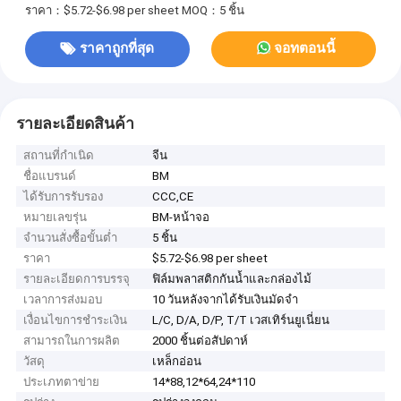
ราคา：$5.72-$6.98 per sheet
MOQ：5 ชิ้น
ราคาถูกที่สุด
จอทตอนนี้
รายละเอียดสินค้า
สถานที่กำเนิด
จีน
ชื่อแบรนด์
BM
ได้รับการรับรอง
CCC,CE
หมายเลขรุ่น
BM-หน้าจอ
จำนวนสั่งซื้อขั้นต่ำ
5 ชิ้น
ราคา
$5.72-$6.98 per sheet
รายละเอียดการบรรจุ
ฟิล์มพลาสติกกันน้ำและกล่องไม้
เวลาการส่งมอบ
10 วันหลังจากได้รับเงินมัดจำ
เงื่อนไขการชำระเงิน
L/C, D/A, D/P, T/T เวสเทิร์นยูเนี่ยน
สามารถในการผลิต
2000 ชิ้นต่อสัปดาห์
วัสดุ
เหล็กอ่อน
ประเภทตาข่าย
14*88,12*64,24*110