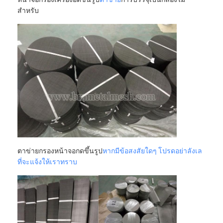
รั้วสนามปาเดล
สำหรับ
ลวดตาข่ายถัก
กระเป๋าสตางค์กาวิออนหิน
ตาข่ายโลหะสถาปัตยกรรม
มุ้งลวดอลูมิเนียม
ตัวกรองหน้าจอจอห์นสัน
รั้วตาข่ายโลหะ
ตาข่ายกรองหน้าจอกดขึ้นรูป
หากมีข้อสงสัยใดๆ โปรดอย่าลังเล
สายผึ้ง
ที่จะแจ้งให้เราทราบ