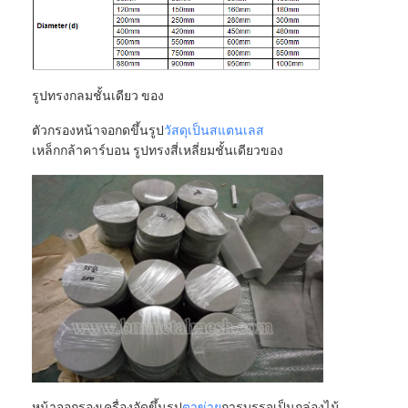
ทัวร์โรงงาน
ควบคุมคุณภาพ
รูปทรงกลมชั้นเดียว ของ
ติดต่อเรา
ตัวกรองหน้าจอกดขึ้นรูป
วัสดุเป็นสแตนเลส
ข่าว
เหล็กกล้าคาร์บอน รูปทรงสี่เหลี่ยมชั้นเดียวของ
จอทตอนนี้
สแตนเลส X Tend Mesh
สกรีนกรอง extruder
แพ็คหน้าจอเครื่องอัดรีด
ลวดสลิงตาข่าย
หน้าจอกรองเครื่องอัดขึ้นรูป
ตาข่าย
การบรรจุเป็นกล่องไม้