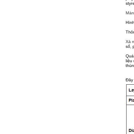
styr
Màn 
Hình
Thôn
Xả 
sổ, 
Quá 
liệu
thùn
Đây 