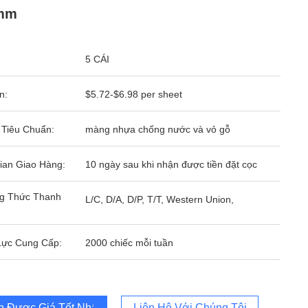
mm
5 CÁI
n:
$5.72-$6.98 per sheet
 Tiêu Chuẩn:
màng nhựa chống nước và vỏ gỗ
ian Giao Hàng:
10 ngày sau khi nhận được tiền đặt cọc
g Thức Thanh
L/C, D/A, D/P, T/T, Western Union,
Lực Cung Cấp:
2000 chiếc mỗi tuần
 Được Giá Tốt Nhất
Liên Hệ Với Chúng Tôi