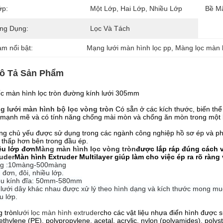
ớp:
Một Lớp, Hai Lớp, Nhiều Lớp
Bề Mặ
ng Dụng:
Lọc Và Tách
àm nổi bật:
Mạng lưới màn hình lọc pp
, 
Màng lọc màn 
ô Tả Sản Phẩm
c màn hình lọc tròn đường kính lưới 305mm
g lưới màn hình bộ lọc vòng tròn
Có sẵn ở các kích thước, biến thể
 mạnh mẽ và có tính năng chống mài mòn và chống ăn mòn trong một 
g chủ yếu được sử dụng trong các ngành công nghiệp hồ sơ ép và phim
 thấp hơn bên trong đầu ép.
ều lớp đơn
Màng màn hình lọc vòng tròn
được lắp ráp đúng cách v
ruder
Màn hình Extruder Multilayer giúp làm cho việc ép ra rõ ràng
g :10màng-500màng
 đơn, đôi, nhiều lớp.
ều kính đĩa: 50mm-580mm
lưới dây khác nhau được xử lý theo hình dạng và kích thước mong muố
u lớp.
 tròn
lưới lọc màn hình extruder
cho các vật liệu nhựa điển hình được 
ethylene (PE), polypropylene, acetal, acrylic, nylon (polyamides), polyst