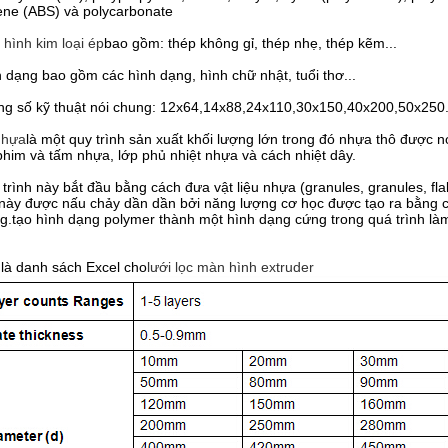
ene (ABS) và polycarbonate
hình kim loại ép
bao gồm: thép không gỉ, thép nhẹ, thép kẽm...
 dạng bao gồm các hình dạng, hình chữ nhật, tuổi thơ...
g số kỹ thuật nói chung: 12x64,14x88,24x110,30x150,40x200,50x250..
nhựa
là một quy trình sản xuất khối lượng lớn trong đó nhựa thô được 
phim và tấm nhựa, lớp phủ nhiệt nhựa và cách nhiệt dây.
trình này bắt đầu bằng cách đưa vật liệu nhựa (granules, granules, f
 này được nấu chảy dần dần bởi năng lượng cơ học được tạo ra bằng c
g.tạo hình dạng polymer thành một hình dạng cứng trong quá trình là
là danh sách Excel cho
lưới lọc màn hình extruder