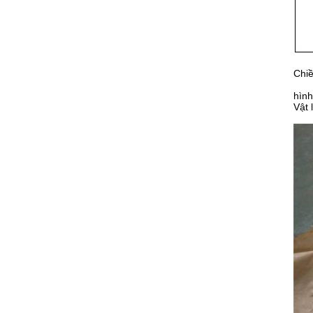
Chiề
hình
Vật 