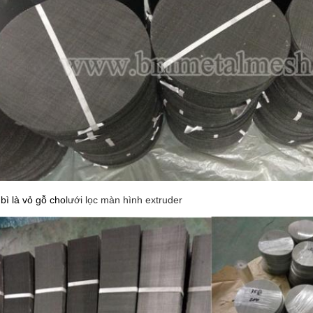
bì là vỏ gỗ cho
lưới lọc màn hình extruder