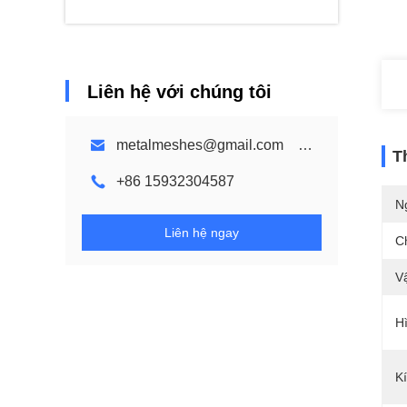
Liên hệ với chúng tôi
metalmeshes@gmail.com karen@bmmetalmesh.com
T
+86 15932304587
N
Liên hệ ngay
C
Vậ
H
K