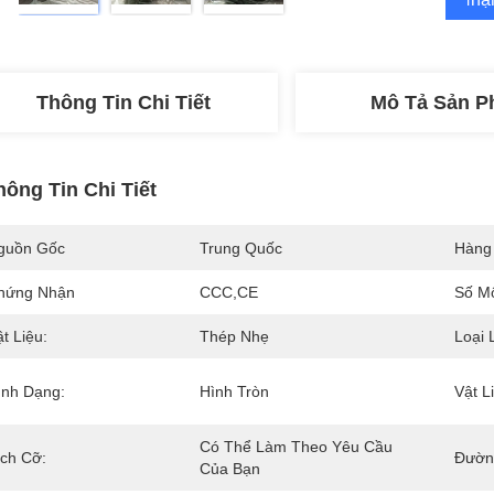
Thông Tin Chi Tiết
Mô Tả Sản 
hông Tin Chi Tiết
guồn Gốc
Trung Quốc
Hàng
hứng Nhận
CCC,CE
Số M
t Liệu:
Thép Nhẹ
Loại 
ình Dạng:
Hình Tròn
Vật L
Có Thể Làm Theo Yêu Cầu 
ích Cỡ:
Đườn
Của Bạn