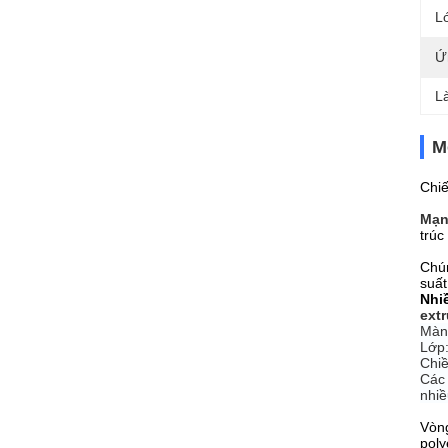
L
Ứ
L
M
Chiế
Mạn
trúc
Chún
suất
Nhi
ext
Màn
Lớp:
Chi
Các 
nhiề
Vòng
poly