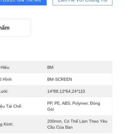
Phẩm
 Hiệu
BM
ô Hình
BM-SCREEN
Lưới:
14*88,12*64,24*110
PP, PE, ABS, Polymer, Đóng 
iệu Tái Chế:
Gói
200mm, Có Thể Làm Theo Yêu 
g Kính:
Cầu Của Bạn