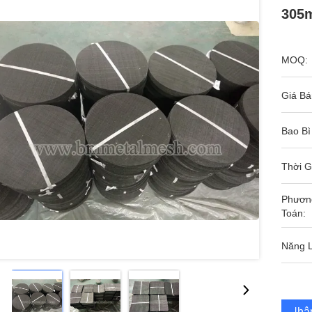
305
MOQ:
Giá Bá
Bao Bì
Thời G
Phươn
Toán:
Năng 
Nhận