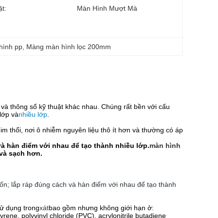
t:
Màn Hình Mượt Mà
hình pp
, 
Màng màn hình lọc 200mm
 và thông số kỹ thuật khác nhau. Chúng rất bền với cấu
lớp và
nhiều lớp
.
 thổi, nơi ô nhiễm nguyên liệu thô ít hơn và thường có áp
à hàn điểm với nhau để tạo thành nhiều lớp.
màn hình
 và sạch hơn.
n; lắp ráp đúng cách và hàn điểm với nhau để tạo thành
sử dụng trong
xát
bao gồm nhưng không giới hạn ở:
yrene, polyvinyl chloride (PVC), acrylonitrile butadiene